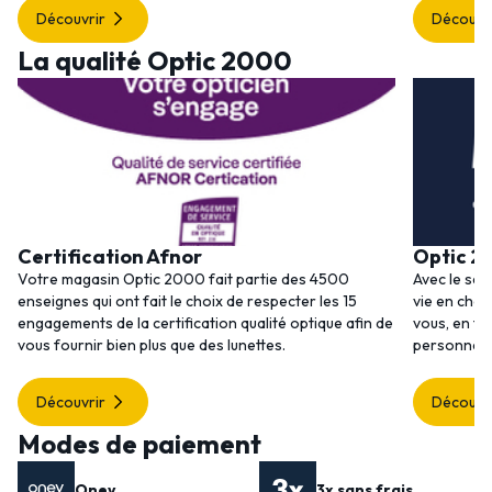
Découvrir
Découvr
La qualité Optic 2000
Certification Afnor
Optic 2
Votre magasin Optic 2000 fait partie des 4500
Avec le ser
enseignes qui ont fait le choix de respecter les 15
vie en choi
engagements de la certification qualité optique afin de
vous, en to
vous fournir bien plus que des lunettes.
personnalis
Découvrir
Découvr
Modes de paiement
Oney
3x sans frais