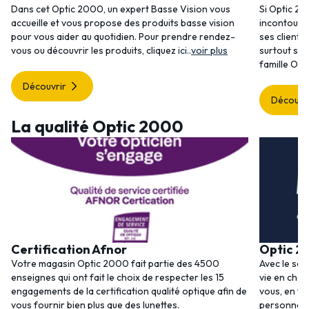
Dans cet Optic 2000, un expert Basse Vision vous
Si Optic 20
accueille et vous propose des produits basse vision
incontourna
pour vous aider au quotidien. Pour prendre rendez-
ses clients
vous ou découvrir les produits, cliquez
ici
..
voir plus
surtout ses
famille Opt
Découvrir
Découvr
La qualité Optic 2000
Certification Afnor
Optic 2
Votre magasin Optic 2000 fait partie des 4500
Avec le ser
enseignes qui ont fait le choix de respecter les 15
vie en choi
engagements de la certification qualité optique afin de
vous, en to
vous fournir bien plus que des lunettes.
personnalis