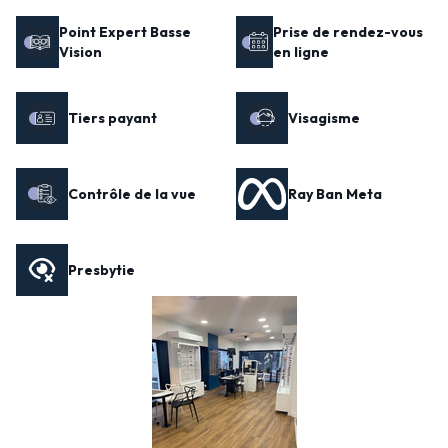
Point Expert Basse
Prise de rendez-vous
Vision
en ligne
Tiers payant
Visagisme
Contrôle de la vue
Ray Ban Meta
Presbytie