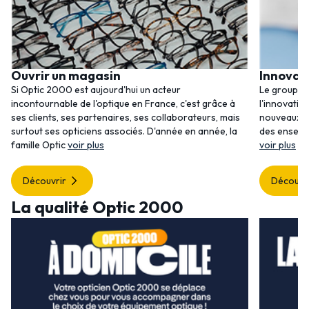
Ouvrir un magasin
Innovat
Si Optic 2000 est aujourd'hui un acteur
Le groupem
incontournable de l'optique en France, c'est grâce à
l'innovatio
ses clients, ses partenaires, ses collaborateurs, mais
nouveaux se
surtout ses opticiens associés. D'année en année, la
des enseig
famille Optic
voir plus
voir plus
Découvrir
Découvr
La qualité Optic 2000