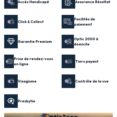
Accès Handicapé
Assurance Résultat
Facilités de
Click & Collect
paiement
Optic 2000 à
Garantie Premium
domicile
Prise de rendez-vous
Tiers payant
en ligne
Visagisme
Contrôle de la vue
Presbytie