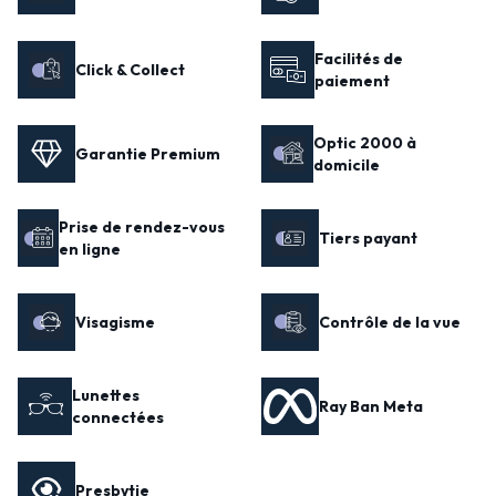
Facilités de
Click & Collect
paiement
Optic 2000 à
Garantie Premium
domicile
Prise de rendez-vous
Tiers payant
en ligne
Visagisme
Contrôle de la vue
Lunettes
Ray Ban Meta
connectées
Presbytie