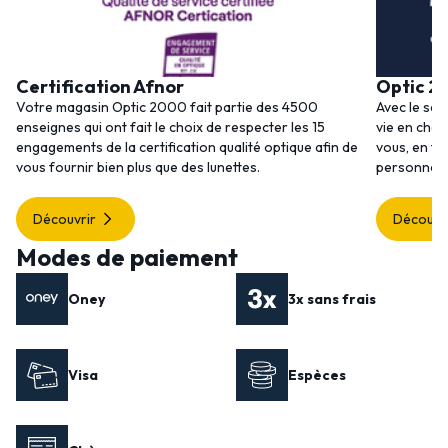
Certification Afnor
Optic 2
Votre magasin Optic 2000 fait partie des 4500
Avec le ser
enseignes qui ont fait le choix de respecter les 15
vie en choi
engagements de la certification qualité optique afin de
vous, en to
vous fournir bien plus que des lunettes.
personnalis
Découvrir
Découvr
Modes de paiement
Oney
3x sans frais
Visa
Espèces