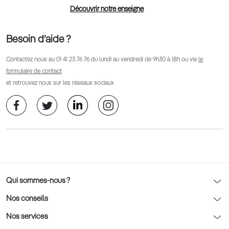
Découvrir notre enseigne
Besoin d’aide ?
Contactez nous au
01 41 23 76 76
du lundi au vendredi de 9h30 à 18h ou via
le
formulaire de contact
et retrouvez nous sur les réseaux sociaux
Qui sommes-nous ?
Notre charte déontologique
Nos conseils
AFNOR Certification
Nos conseils lunettes
Nos services