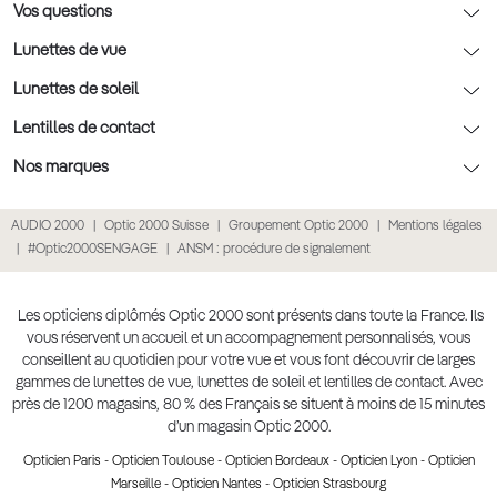
Rendez-vous prévision
Nos conseils lentilles
Optic 2000 à domicile
Vos questions
Nos conseils enfants
Le contrôle de la vue chez votre opticien
Lunettes de vue
Nos conseils santé visuelle
L'entretien de votre équipement
Lunettes de vue
Lunettes de soleil
Tout savoir sur nos verres
La prise de rendez-vous en ligne
Politique cookies
Lunettes de vue homme
Lunettes de soleil
Lentilles de contact
Meilleur Réseau Opticiens 2022
Point expert basse vision
Conditions des offres
Lunettes de vue femme
Lunettes de soleil homme
Lentilles de contact
Nos marques
Les Garanties Assurance Résultat
Conditions générales de vente
Lunettes de vue enfant
Lunettes de soleil femme
Lentilles correctrices
Lunettes Ray-Ban
AUDIO 2000
Optic 2000 Suisse
Groupement Optic 2000
Mentions légales
Click & collect : Livraison gratuite en magasin
Politique de confidentialité des données
Lunettes de vue Ray-Ban
Lunettes de soleil enfant
Lentilles de couleur
Lunettes Prada
#Optic2000SENGAGE
ANSM : procédure de signalement
E-réservation : essayez gratuitement vos lunettes de vue
Retours et remboursements
Lunettes de vue Gucci
Lunettes de soleil Ray-Ban
Lentille de nuit
Lunettes Gucci
Accessibilité
Lunettes de vue Chloé
Lunettes de soleil Prada
Lentilles journalières
Lunettes Guess
Les opticiens diplômés Optic 2000 sont présents dans toute la France. Ils
vous réservent un accueil et un accompagnement personnalisés, vous
Lunettes de vue Burberry
Lunettes de soleil Gucci
Lentilles mensuelles ou bimensuelles
Lunettes Chloé
conseillent au quotidien pour votre vue et vous font découvrir de larges
Soldes Ete 2025
gammes de lunettes de vue, lunettes de soleil et lentilles de contact. Avec
Produit lentilles
Lunettes Versace
près de 1200 magasins, 80 % des Français se situent à moins de 15 minutes
Toutes nos marques
d’un magasin Optic 2000.
Opticien Paris
-
Opticien Toulouse
-
Opticien Bordeaux
-
Opticien Lyon
-
Opticien
Marseille
-
Opticien Nantes
-
Opticien Strasbourg