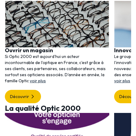
Ouvrir un magasin
Innovat
Si Optic 2000 est aujourd'hui un acteur
Le groupem
incontournable de l'optique en France, c'est grâce à
l'innovatio
ses clients, ses partenaires, ses collaborateurs, mais
nouveaux se
surtout ses opticiens associés. D'année en année, la
des enseig
famille Optic
voir plus
voir plus
Découvrir
Découvr
La qualité Optic 2000