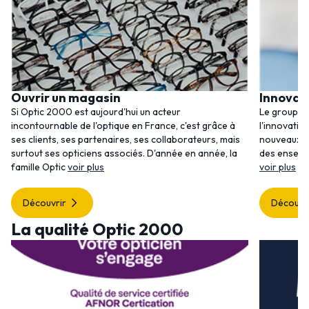
Ouvrir un magasin
Innovat
Si Optic 2000 est aujourd'hui un acteur
Le groupem
incontournable de l'optique en France, c'est grâce à
l'innovatio
ses clients, ses partenaires, ses collaborateurs, mais
nouveaux se
surtout ses opticiens associés. D'année en année, la
des enseig
famille Optic
voir plus
voir plus
Découvrir
Découvr
La qualité Optic 2000