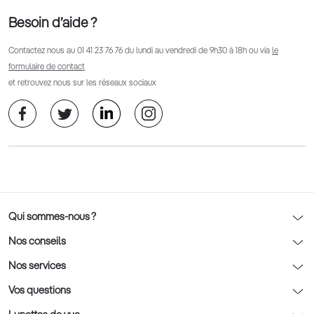
Besoin d’aide ?
Contactez nous au
01 41 23 76 76
du lundi au vendredi de 9h30 à 18h ou via
le
formulaire de contact
et retrouvez nous sur les réseaux sociaux
Qui sommes-nous ?
Notre charte déontologique
Nos conseils
AFNOR Certification
Nos conseils lunettes
Nos services
Rendez-vous prévision
Nos conseils lentilles
Optic 2000 à domicile
Vos questions
Nos conseils enfants
Le contrôle de la vue chez votre opticien