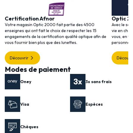
Certification Afnor
Optic 2
Votre magasin Optic 2000 fait partie des 4500
Avec le ser
enseignes qui ont fait le choix de respecter les 15
vie en choi
engagements de la certification qualité optique afin de
vous, en to
vous fournir bien plus que des lunettes.
personnalis
Découvrir
Découvr
Modes de paiement
Oney
3x sans frais
Visa
Espèces
Chèques