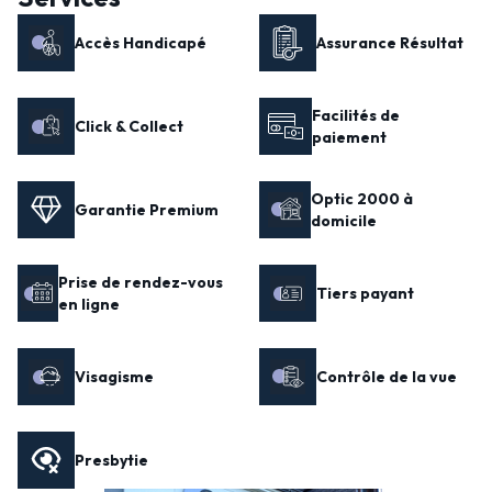
Accès Handicapé
Assurance Résultat
Facilités de
Click & Collect
paiement
Optic 2000 à
Garantie Premium
domicile
Prise de rendez-vous
Tiers payant
en ligne
Visagisme
Contrôle de la vue
Presbytie