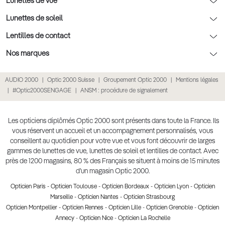
Lunettes de vue
Nos conseils santé visuelle
L'entretien de votre équipement
Lunettes de vue
Lunettes de soleil
Tout savoir sur nos verres
La prise de rendez-vous en ligne
Politique cookies
Lunettes de vue homme
Lunettes de soleil
Lentilles de contact
Meilleur Réseau Opticiens 2022
Point expert basse vision
Conditions des offres
Lunettes de vue femme
Lunettes de soleil homme
Lentilles de contact
Nos marques
Les Garanties Assurance Résultat
Conditions générales de vente
Lunettes de vue enfant
Lunettes de soleil femme
Lentilles correctrices
Lunettes Ray-Ban
AUDIO 2000
Optic 2000 Suisse
Groupement Optic 2000
Mentions légales
Click & collect : Livraison gratuite en magasin
Politique de confidentialité des données
Lunettes de vue Ray-Ban
Lunettes de soleil enfant
Lentilles de couleur
Lunettes Prada
#Optic2000SENGAGE
ANSM : procédure de signalement
E-réservation : essayez gratuitement vos lunettes de vue
Retours et remboursements
Lunettes de vue Gucci
Lunettes de soleil Ray-Ban
Lentille de nuit
Lunettes Gucci
Accessibilité
Lunettes de vue Chloé
Lunettes de soleil Prada
Lentilles journalières
Lunettes Guess
Les opticiens diplômés Optic 2000 sont présents dans toute la France. Ils
vous réservent un accueil et un accompagnement personnalisés, vous
Lunettes de vue Burberry
Lunettes de soleil Gucci
Lentilles mensuelles ou bimensuelles
Lunettes Chloé
conseillent au quotidien pour votre vue et vous font découvrir de larges
Soldes Ete 2025
gammes de lunettes de vue, lunettes de soleil et lentilles de contact. Avec
Produit lentilles
Lunettes Versace
près de 1200 magasins, 80 % des Français se situent à moins de 15 minutes
Toutes nos marques
d’un magasin Optic 2000.
Opticien Paris
-
Opticien Toulouse
-
Opticien Bordeaux
-
Opticien Lyon
-
Opticien
Marseille
-
Opticien Nantes
-
Opticien Strasbourg
Opticien Montpellier
-
Opticien Rennes
-
Opticien Lille
-
Opticien Grenoble
-
Opticien
Annecy
-
Opticien Nice
-
Opticien La Rochelle