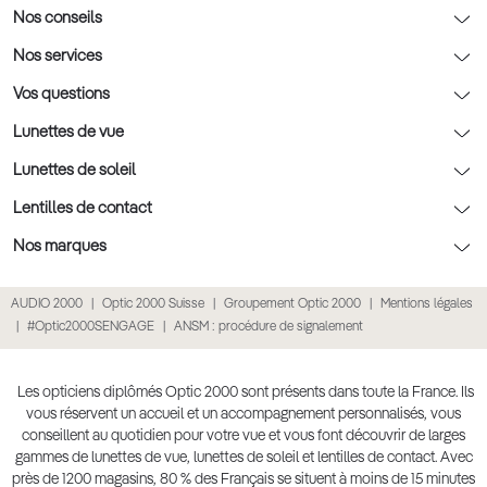
Notre charte déontologique
Nos conseils
AFNOR Certification
Nos conseils lunettes
Nos services
Rendez-vous prévision
Nos conseils lentilles
Optic 2000 à domicile
Vos questions
Nos conseils enfants
Le contrôle de la vue chez votre opticien
Lunettes de vue
Nos conseils santé visuelle
L'entretien de votre équipement
Lunettes de vue
Lunettes de soleil
Tout savoir sur nos verres
La prise de rendez-vous en ligne
Politique cookies
Lunettes de vue homme
Lunettes de soleil
Lentilles de contact
Meilleur Réseau Opticiens 2022
Point expert basse vision
Conditions des offres
Lunettes de vue femme
Lunettes de soleil homme
Lentilles de contact
Nos marques
Les Garanties Assurance Résultat
Conditions générales de vente
Lunettes de vue enfant
Lunettes de soleil femme
Lentilles correctrices
Lunettes Ray-Ban
AUDIO 2000
Optic 2000 Suisse
Groupement Optic 2000
Mentions légales
Click & collect : Livraison gratuite en magasin
Politique de confidentialité des données
Lunettes de vue Ray-Ban
Lunettes de soleil enfant
Lentilles de couleur
Lunettes Prada
#Optic2000SENGAGE
ANSM : procédure de signalement
E-réservation : essayez gratuitement vos lunettes de vue
Retours et remboursements
Lunettes de vue Gucci
Lunettes de soleil Ray-Ban
Lentille de nuit
Lunettes Gucci
Accessibilité
Lunettes de vue Chloé
Lunettes de soleil Prada
Lentilles journalières
Lunettes Guess
Les opticiens diplômés Optic 2000 sont présents dans toute la France. Ils
vous réservent un accueil et un accompagnement personnalisés, vous
Lunettes de vue Burberry
Lunettes de soleil Gucci
Lentilles mensuelles ou bimensuelles
Lunettes Chloé
conseillent au quotidien pour votre vue et vous font découvrir de larges
Soldes Ete 2025
gammes de lunettes de vue, lunettes de soleil et lentilles de contact. Avec
Produit lentilles
Lunettes Versace
près de 1200 magasins, 80 % des Français se situent à moins de 15 minutes