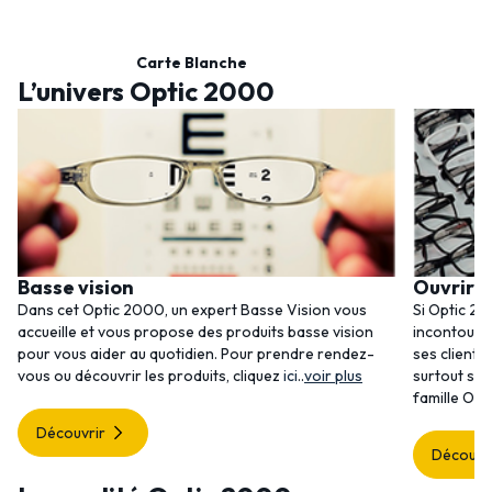
Carte Blanche
L’univers Optic 2000
Basse vision
Ouvrir 
Dans cet Optic 2000, un expert Basse Vision vous
Si Optic 20
accueille et vous propose des produits basse vision
incontourna
pour vous aider au quotidien. Pour prendre rendez-
ses clients
vous ou découvrir les produits, cliquez
ici
..
voir plus
surtout ses
famille Opt
Découvrir
Découvr