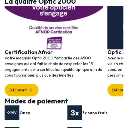
La qualité Optic 2000
Certification Afnor
Optic 2
Votre magasin Optic 2000 fait partie des 4500
Avec le ser
enseignes qui ont fait le choix de respecter les 15
vie en choi
engagements de la certification qualité optique afin de
vous, en to
vous fournir bien plus que des lunettes.
personnalis
Découvrir
Découvr
Modes de paiement
Oney
3x sans frais