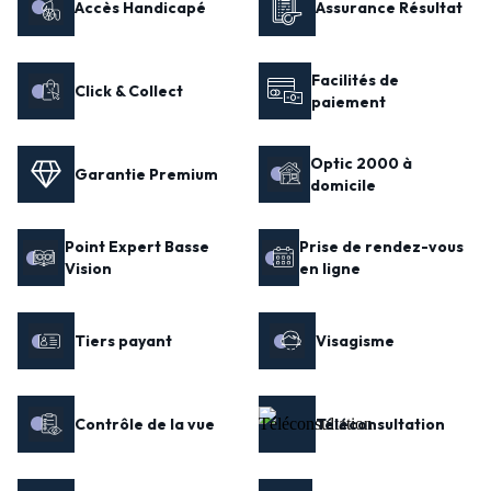
Accès Handicapé
Assurance Résultat
Facilités de
Click & Collect
paiement
Optic 2000 à
Garantie Premium
domicile
Point Expert Basse
Prise de rendez-vous
Vision
en ligne
Tiers payant
Visagisme
Contrôle de la vue
Téléconsultation