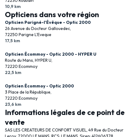
72230 Ruaudin
10,9 km
Opticiens dans votre région
Opticien Parigné-l'Évêque - Optic 2000
26 Avenue du Docteur Gallouedec,
72250 Parigne L'Eveque
17,5 km
Opticien Écommoy - Optic 2000 - HYPER U
Route du Mans, HYPER U,
72220 Ecommoy
22,5 km
Opticien Écommoy - Optic 2000
3 Place de la République,
72220 Ecommoy
23,6 km
Informations légales de ce point de
vente
SAS LES CREATEURS DE CONFORT VISUEL, 49 Rue du Docteur
Leroy, 72000 LE MANS, RCS: LE MANS, Siren: 412606378