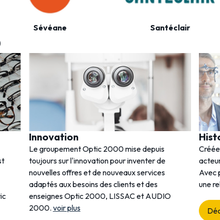
Sévéane
Santéclair
0
Innovation
Hist
Le groupement Optic 2000 mise depuis
Créée
st
toujours sur l'innovation pour inventer de
acteur
nouvelles offres et de nouveaux services
Avec p
adaptés aux besoins des clients et des
une re
ic
enseignes Optic 2000, LISSAC et AUDIO
2000.
voir plus
Déc