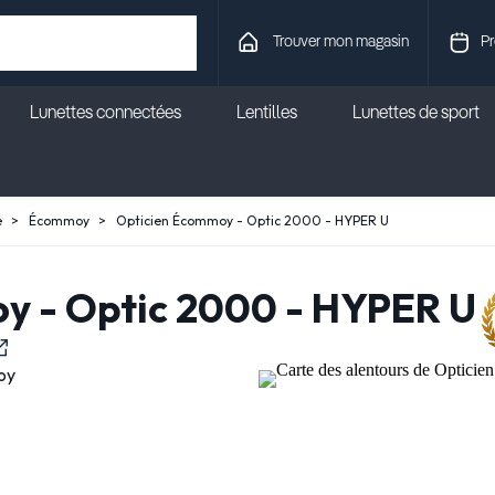
Trouver mon magasin
Pr
Lunettes connectées
Lentilles
Lunettes de sport
e
Écommoy
Opticien Écommoy - Optic 2000 - HYPER U
y - Optic 2000 - HYPER U
oy