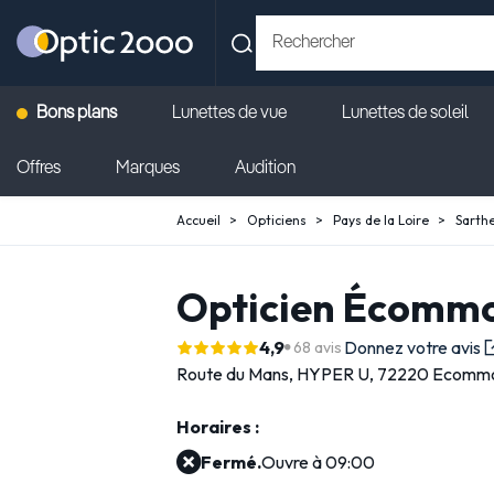
Bons plans
Lunettes de vue
Lunettes de soleil
Offres
Marques
Audition
Accueil
Opticiens
Pays de la Loire
Sarth
Opticien Écommo
4,9
Donnez votre avis
68 avis
Route du Mans,
HYPER U,
72220 Ecomm
Horaires :
Fermé.
Ouvre à 09:00