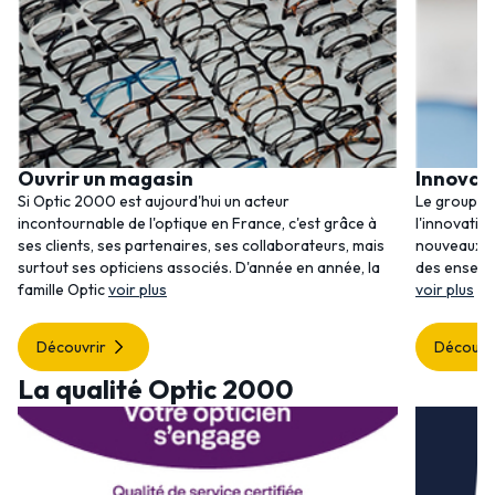
Ouvrir un magasin
Innovat
Si Optic 2000 est aujourd'hui un acteur
Le groupem
incontournable de l'optique en France, c'est grâce à
l'innovatio
ses clients, ses partenaires, ses collaborateurs, mais
nouveaux se
surtout ses opticiens associés. D'année en année, la
des enseig
famille Optic
voir plus
voir plus
Découvrir
Découvr
La qualité Optic 2000