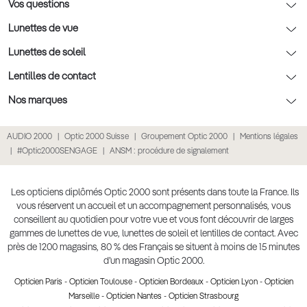
Rendez-vous prévision
Nos conseils lentilles
Optic 2000 à domicile
Vos questions
Nos conseils enfants
Le contrôle de la vue chez votre opticien
Lunettes de vue
Nos conseils santé visuelle
L'entretien de votre équipement
Lunettes de vue
Lunettes de soleil
Tout savoir sur nos verres
La prise de rendez-vous en ligne
Politique cookies
Lunettes de vue homme
Lunettes de soleil
Lentilles de contact
Meilleur Réseau Opticiens 2022
Point expert basse vision
Conditions des offres
Lunettes de vue femme
Lunettes de soleil homme
Lentilles de contact
Nos marques
Les Garanties Assurance Résultat
Conditions générales de vente
Lunettes de vue enfant
Lunettes de soleil femme
Lentilles correctrices
Lunettes Ray-Ban
AUDIO 2000
Optic 2000 Suisse
Groupement Optic 2000
Mentions légales
Click & collect : Livraison gratuite en magasin
Politique de confidentialité des données
Lunettes de vue Ray-Ban
Lunettes de soleil enfant
Lentilles de couleur
Lunettes Prada
#Optic2000SENGAGE
ANSM : procédure de signalement
E-réservation : essayez gratuitement vos lunettes de vue
Retours et remboursements
Lunettes de vue Gucci
Lunettes de soleil Ray-Ban
Lentille de nuit
Lunettes Gucci
Accessibilité
Lunettes de vue Chloé
Lunettes de soleil Prada
Lentilles journalières
Lunettes Guess
Les opticiens diplômés Optic 2000 sont présents dans toute la France. Ils
vous réservent un accueil et un accompagnement personnalisés, vous
Lunettes de vue Burberry
Lunettes de soleil Gucci
Lentilles mensuelles ou bimensuelles
Lunettes Chloé
conseillent au quotidien pour votre vue et vous font découvrir de larges
Soldes Ete 2025
gammes de lunettes de vue, lunettes de soleil et lentilles de contact. Avec
Produit lentilles
Lunettes Versace
près de 1200 magasins, 80 % des Français se situent à moins de 15 minutes
Toutes nos marques
d’un magasin Optic 2000.
Opticien Paris
-
Opticien Toulouse
-
Opticien Bordeaux
-
Opticien Lyon
-
Opticien
Marseille
-
Opticien Nantes
-
Opticien Strasbourg