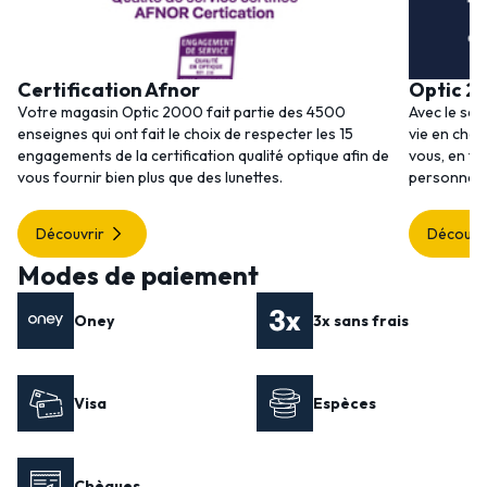
Certification Afnor
Optic 2
Votre magasin Optic 2000 fait partie des 4500
Avec le ser
enseignes qui ont fait le choix de respecter les 15
vie en choi
engagements de la certification qualité optique afin de
vous, en to
vous fournir bien plus que des lunettes.
personnalis
Découvrir
Découvr
Modes de paiement
Oney
3x sans frais
Visa
Espèces
Chèques