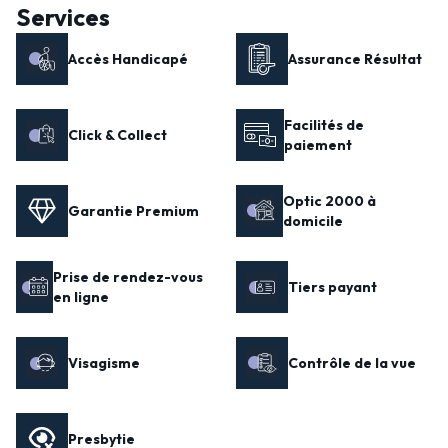
Services
Accès Handicapé
Assurance Résultat
Facilités de
Click & Collect
paiement
Optic 2000 à
Garantie Premium
domicile
Prise de rendez-vous
Tiers payant
en ligne
Visagisme
Contrôle de la vue
Presbytie