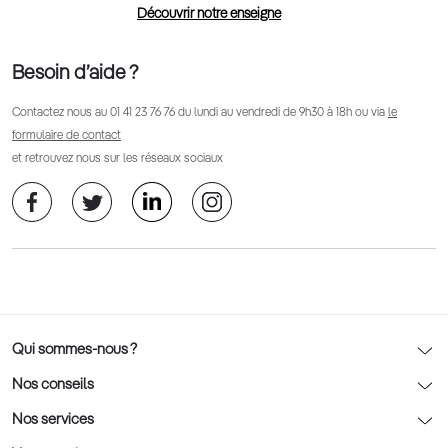
Découvrir notre enseigne
Besoin d’aide ?
Contactez nous au
01 41 23 76 76
du lundi au vendredi de 9h30 à 18h ou via
le
formulaire de contact
et retrouvez nous sur les réseaux sociaux
Qui sommes-nous ?
Notre charte déontologique
Nos conseils
AFNOR Certification
Nos conseils lunettes
Nos services