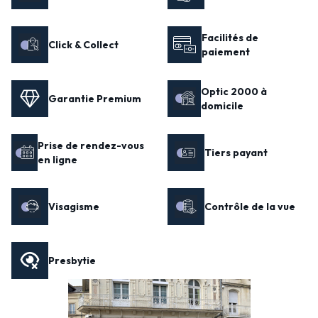
Facilités de
Click & Collect
paiement
Optic 2000 à
Garantie Premium
domicile
Prise de rendez-vous
Tiers payant
en ligne
Visagisme
Contrôle de la vue
Presbytie