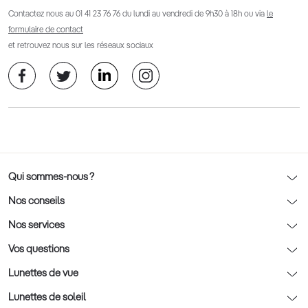
Contactez nous au
01 41 23 76 76
du lundi au vendredi de 9h30 à 18h ou via
le
formulaire de contact
et retrouvez nous sur les réseaux sociaux
Qui sommes-nous ?
Notre charte déontologique
Nos conseils
AFNOR Certification
Nos conseils lunettes
Nos services
Rendez-vous prévision
Nos conseils lentilles
Optic 2000 à domicile
Vos questions
Nos conseils enfants
Le contrôle de la vue chez votre opticien
Lunettes de vue
Nos conseils santé visuelle
L'entretien de votre équipement
Lunettes de vue
Lunettes de soleil