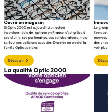
Ouvrir un magasin
Innovat
Si Optic 2000 est aujourd'hui un acteur
Le groupem
incontournable de l'optique en France, c'est grâce à
l'innovatio
ses clients, ses partenaires, ses collaborateurs, mais
nouveaux se
surtout ses opticiens associés. D'année en année, la
des enseig
famille Optic
voir plus
voir plus
Découvrir
Découvr
La qualité Optic 2000