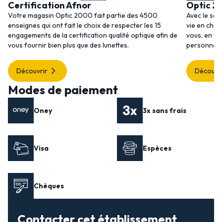
Certification Afnor
Optic 2
Votre magasin Optic 2000 fait partie des 4500
Avec le ser
enseignes qui ont fait le choix de respecter les 15
vie en choi
engagements de la certification qualité optique afin de
vous, en to
vous fournir bien plus que des lunettes.
personnalis
Découvrir
Découvr
Modes de paiement
Oney
3x sans frais
Visa
Espèces
Chèques
Contacter cet établissement