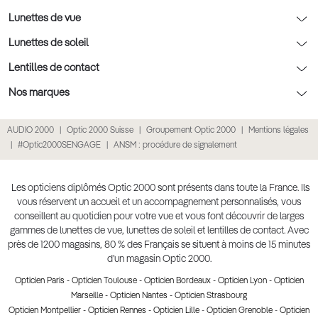
Nos conseils enfants
Le contrôle de la vue chez votre opticien
Lunettes de vue
Nos conseils santé visuelle
L'entretien de votre équipement
Lunettes de vue
Lunettes de soleil
Tout savoir sur nos verres
La prise de rendez-vous en ligne
Politique cookies
Lunettes de vue homme
Lunettes de soleil
Lentilles de contact
Meilleur Réseau Opticiens 2022
Point expert basse vision
Conditions des offres
Lunettes de vue femme
Lunettes de soleil homme
Lentilles de contact
Nos marques
Les Garanties Assurance Résultat
Conditions générales de vente
Lunettes de vue enfant
Lunettes de soleil femme
Lentilles correctrices
Lunettes Ray-Ban
AUDIO 2000
Optic 2000 Suisse
Groupement Optic 2000
Mentions légales
Click & collect : Livraison gratuite en magasin
Politique de confidentialité des données
Lunettes de vue Ray-Ban
Lunettes de soleil enfant
Lentilles de couleur
Lunettes Prada
#Optic2000SENGAGE
ANSM : procédure de signalement
E-réservation : essayez gratuitement vos lunettes de vue
Retours et remboursements
Lunettes de vue Gucci
Lunettes de soleil Ray-Ban
Lentille de nuit
Lunettes Gucci
Accessibilité
Lunettes de vue Chloé
Lunettes de soleil Prada
Lentilles journalières
Lunettes Guess
Les opticiens diplômés Optic 2000 sont présents dans toute la France. Ils
vous réservent un accueil et un accompagnement personnalisés, vous
Lunettes de vue Burberry
Lunettes de soleil Gucci
Lentilles mensuelles ou bimensuelles
Lunettes Chloé
conseillent au quotidien pour votre vue et vous font découvrir de larges
Soldes Ete 2025
gammes de lunettes de vue, lunettes de soleil et lentilles de contact. Avec
Produit lentilles
Lunettes Versace
près de 1200 magasins, 80 % des Français se situent à moins de 15 minutes
Toutes nos marques
d’un magasin Optic 2000.
Opticien Paris
-
Opticien Toulouse
-
Opticien Bordeaux
-
Opticien Lyon
-
Opticien
Marseille
-
Opticien Nantes
-
Opticien Strasbourg
Opticien Montpellier
-
Opticien Rennes
-
Opticien Lille
-
Opticien Grenoble
-
Opticien