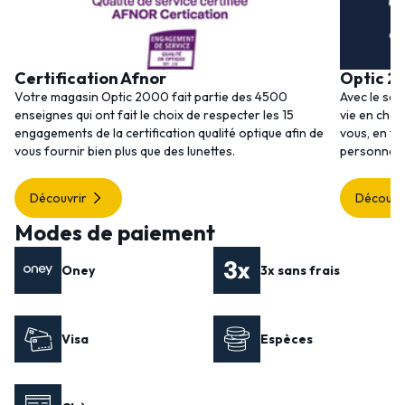
Certification Afnor
Optic 2
Votre magasin Optic 2000 fait partie des 4500
Avec le ser
enseignes qui ont fait le choix de respecter les 15
vie en choi
engagements de la certification qualité optique afin de
vous, en to
vous fournir bien plus que des lunettes.
personnalis
Découvrir
Découvr
Modes de paiement
Oney
3x sans frais
Visa
Espèces