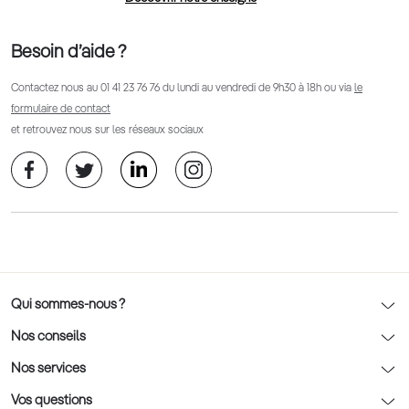
Besoin d’aide ?
Contactez nous au
01 41 23 76 76
du lundi au vendredi de 9h30 à 18h ou via
le
formulaire de contact
et retrouvez nous sur les réseaux sociaux
Qui sommes-nous ?
Notre charte déontologique
Nos conseils
AFNOR Certification
Nos conseils lunettes
Nos services
Rendez-vous prévision
Nos conseils lentilles
Optic 2000 à domicile
Vos questions