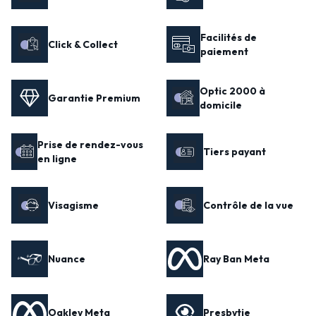
Facilités de
Click & Collect
paiement
Optic 2000 à
Garantie Premium
domicile
Prise de rendez-vous
Tiers payant
en ligne
Visagisme
Contrôle de la vue
Nuance
Ray Ban Meta
Oakley Meta
Presbytie