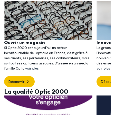
Ouvrir un magasin
Innovat
Si Optic 2000 est aujourd'hui un acteur
Le groupem
incontournable de l'optique en France, c'est grâce à
l'innovatio
ses clients, ses partenaires, ses collaborateurs, mais
nouveaux se
surtout ses opticiens associés. D'année en année, la
des enseig
famille Optic
voir plus
voir plus
Découvrir
Découvr
La qualité Optic 2000