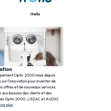
Itelis
Actil
ation
Histoire
upement Optic 2000 mise depuis
Créée en 1969, Optic 20
 sur l'innovation pour inventer de
acteur incontournable de 
es offres et de nouveaux services
France. Avec près de 1 20
 aux besoins des clients et des
entretient une relation de
nes Optic 2000, LISSAC et AUDIO
clients.
voir plus