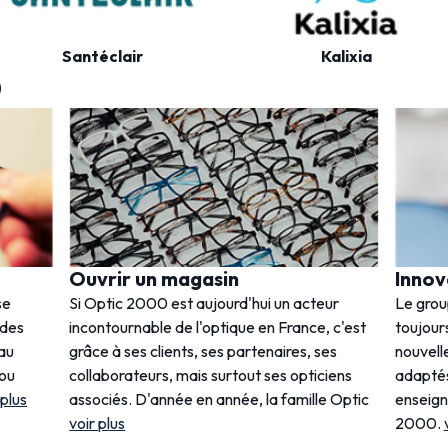
Santéclair
Kalixia
0
Ouvrir un magasin
Innov
se
Si Optic 2000 est aujourd'hui un acteur
Le gro
 des
incontournable de l'optique en France, c'est
toujours
 au
grâce à ses clients, ses partenaires, ses
nouvell
 ou
collaborateurs, mais surtout ses opticiens
adaptés
 plus
associés. D'année en année, la famille Optic
enseig
voir plus
2000.