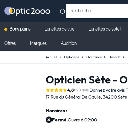
Bons plans
Lunettes de vue
Lunettes de soleil
Offres
Marques
Audition
Accueil
Opticiens
Occitanie
Hérault
Opticien Sète - 
4,8
Donnez votre avis
98 avis
17 Rue du Général De Gaulle,
34200 Sete
Horaires :
Fermé.
Ouvre à 09:00