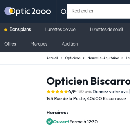
Bons plans
Lunettes de vue
Lunettes de soleil
Offres
Marques
Audition
Accueil
Opticiens
Nouvelle-Aquitaine
La
Opticien Biscarr
4,9
Donnez votre avis
130 avis
145 Rue de la Poste,
40600 Biscarrosse
Horaires :
Ouvert
Ferme à 12:30