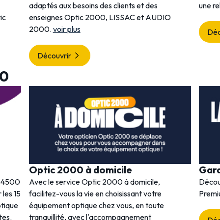
adaptés aux besoins des clients et des
une re
ic
enseignes Optic 2000, LISSAC et AUDIO
2000.
voir plus
Déc
Découvrir
00
Optic 2000 à domicile
Gar
s 4500
Avec le service Optic 2000 à domicile,
Décou
 les 15
facilitez-vous la vie en choisissant votre
Premi
ptique
équipement optique chez vous, en toute
tes.
tranquillité, avec l'accompagnement