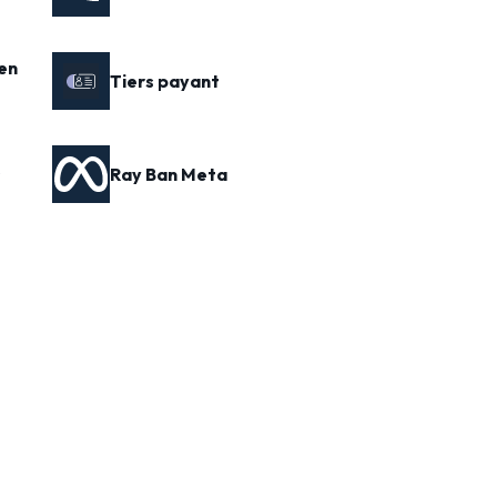
en
Tiers payant
s
Ray Ban Meta