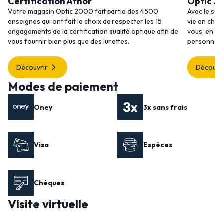
Certification Afnor
Optic 2
Votre magasin Optic 2000 fait partie des 4500
Avec le ser
enseignes qui ont fait le choix de respecter les 15
vie en choi
engagements de la certification qualité optique afin de
vous, en to
vous fournir bien plus que des lunettes.
personnalis
Découvrir
Découvr
Modes de paiement
Oney
3x sans frais
Visa
Espèces
Chèques
Visite virtuelle