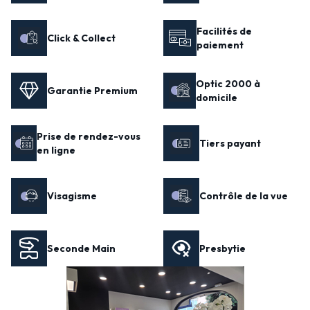
Facilités de
Click & Collect
paiement
Optic 2000 à
Garantie Premium
domicile
Prise de rendez-vous
Tiers payant
en ligne
Visagisme
Contrôle de la vue
Seconde Main
Presbytie