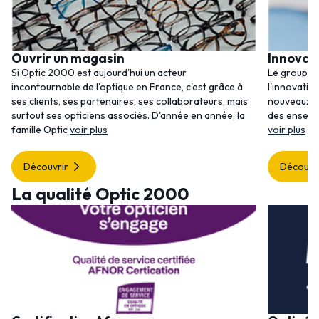
Ouvrir un magasin
Innovat
Si Optic 2000 est aujourd'hui un acteur
Le groupem
incontournable de l'optique en France, c'est grâce à
l'innovatio
ses clients, ses partenaires, ses collaborateurs, mais
nouveaux se
surtout ses opticiens associés. D'année en année, la
des enseig
famille Optic
voir plus
voir plus
Découvrir
Découvr
La qualité Optic 2000