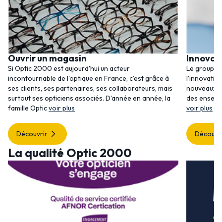
Ouvrir un magasin
Innovat
Si Optic 2000 est aujourd'hui un acteur
Le groupem
incontournable de l'optique en France, c'est grâce à
l'innovatio
ses clients, ses partenaires, ses collaborateurs, mais
nouveaux se
surtout ses opticiens associés. D'année en année, la
des enseig
famille Optic
voir plus
voir plus
Découvrir
Découvr
La qualité Optic 2000