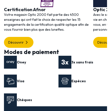
Certification Afnor
Optic 2
Votre magasin Optic 2000 fait partie des 4500
Avec le ser
enseignes qui ont fait le choix de respecter les 15
vie en choi
engagements de la certification qualité optique afin de
vous, en to
vous fournir bien plus que des lunettes.
personnalis
Découvrir
Découvr
Modes de paiement
Oney
3x sans frais
Visa
Espèces
Chèques