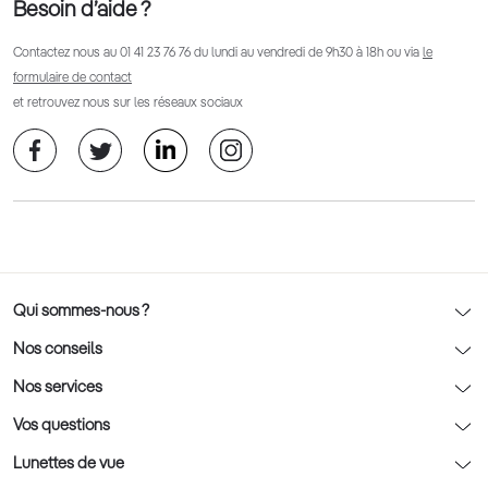
Besoin d’aide ?
Contactez nous au
01 41 23 76 76
du lundi au vendredi de 9h30 à 18h ou via
le
formulaire de contact
et retrouvez nous sur les réseaux sociaux
Qui sommes-nous ?
Notre charte déontologique
Nos conseils
AFNOR Certification
Nos conseils lunettes
Nos services
Rendez-vous prévision
Nos conseils lentilles
Optic 2000 à domicile
Vos questions
Nos conseils enfants
Le contrôle de la vue chez votre opticien
Lunettes de vue