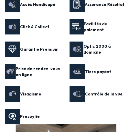
Accès Handicapé
Assurance Résultat
Facilités de
Click & Collect
paiement
Optic 2000 à
Garantie Premium
domicile
Prise de rendez-vous
Tiers payant
en ligne
Visagisme
Contrôle de la vue
Presbytie