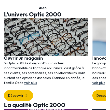
Alan
L’univers Optic 2000
Ouvrir un magasin
Innovat
Si Optic 2000 est aujourd'hui un acteur
Le groupem
incontournable de l'optique en France, c'est grâce à
l'innovatio
ses clients, ses partenaires, ses collaborateurs, mais
nouveaux se
surtout ses opticiens associés. D'année en année, la
des enseig
famille Optic
voir plus
voir plus
Découvrir
Découvr
La qualité Optic 2000