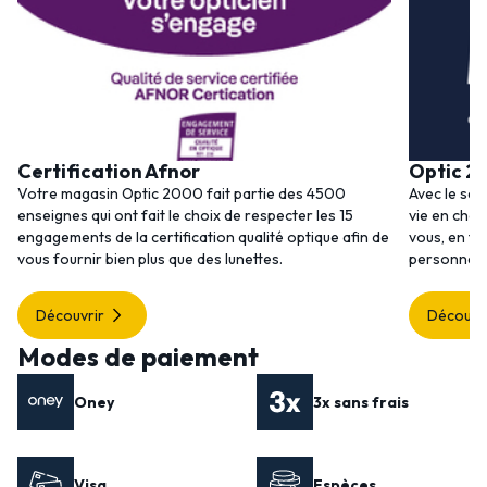
Certification Afnor
Optic 2
Votre magasin Optic 2000 fait partie des 4500
Avec le ser
enseignes qui ont fait le choix de respecter les 15
vie en choi
engagements de la certification qualité optique afin de
vous, en to
vous fournir bien plus que des lunettes.
personnalis
Découvrir
Découvr
Modes de paiement
Oney
3x sans frais
Visa
Espèces