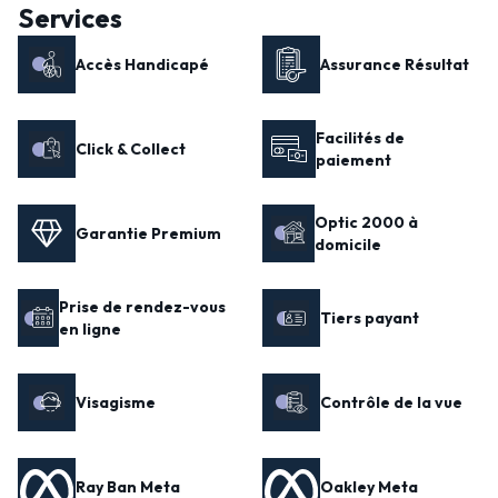
Services
Accès Handicapé
Assurance Résultat
Facilités de
Click & Collect
paiement
Optic 2000 à
Garantie Premium
domicile
Prise de rendez-vous
Tiers payant
en ligne
Visagisme
Contrôle de la vue
Ray Ban Meta
Oakley Meta