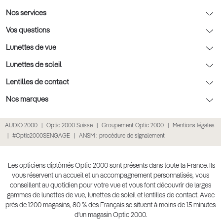
AFNOR Certification
Nos conseils lunettes
Nos services
Rendez-vous prévision
Nos conseils lentilles
Optic 2000 à domicile
Vos questions
Nos conseils enfants
Le contrôle de la vue chez votre opticien
Lunettes de vue
Nos conseils santé visuelle
L'entretien de votre équipement
Lunettes de vue
Lunettes de soleil
Tout savoir sur nos verres
La prise de rendez-vous en ligne
Politique cookies
Lunettes de vue homme
Lunettes de soleil
Lentilles de contact
Meilleur Réseau Opticiens 2022
Point expert basse vision
Conditions des offres
Lunettes de vue femme
Lunettes de soleil homme
Lentilles de contact
Nos marques
Les Garanties Assurance Résultat
Conditions générales de vente
Lunettes de vue enfant
Lunettes de soleil femme
Lentilles correctrices
Lunettes Ray-Ban
AUDIO 2000
Optic 2000 Suisse
Groupement Optic 2000
Mentions légales
Click & collect : Livraison gratuite en magasin
Politique de confidentialité des données
Lunettes de vue Ray-Ban
Lunettes de soleil enfant
Lentilles de couleur
Lunettes Prada
#Optic2000SENGAGE
ANSM : procédure de signalement
E-réservation : essayez gratuitement vos lunettes de vue
Retours et remboursements
Lunettes de vue Gucci
Lunettes de soleil Ray-Ban
Lentille de nuit
Lunettes Gucci
Accessibilité
Lunettes de vue Chloé
Lunettes de soleil Prada
Lentilles journalières
Lunettes Guess
Les opticiens diplômés Optic 2000 sont présents dans toute la France. Ils
vous réservent un accueil et un accompagnement personnalisés, vous
Lunettes de vue Burberry
Lunettes de soleil Gucci
Lentilles mensuelles ou bimensuelles
Lunettes Chloé
conseillent au quotidien pour votre vue et vous font découvrir de larges
Soldes Ete 2025
gammes de lunettes de vue, lunettes de soleil et lentilles de contact. Avec
Produit lentilles
Lunettes Versace
près de 1200 magasins, 80 % des Français se situent à moins de 15 minutes
Toutes nos marques
d’un magasin Optic 2000.