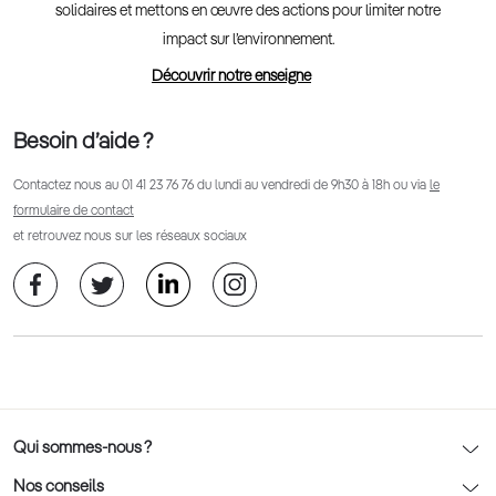
solidaires et mettons en œuvre des actions pour limiter notre
impact sur l’environnement.
Découvrir notre enseigne
Besoin d’aide ?
Contactez nous au
01 41 23 76 76
du lundi au vendredi de 9h30 à 18h ou via
le
formulaire de contact
et retrouvez nous sur les réseaux sociaux
Qui sommes-nous ?
Notre charte déontologique
Nos conseils