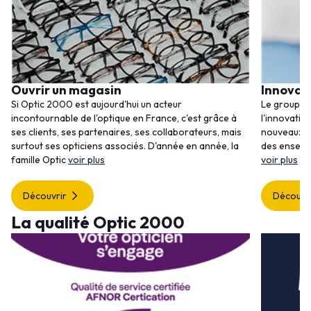
Ouvrir un magasin
Innovat
Si Optic 2000 est aujourd'hui un acteur
Le groupem
incontournable de l'optique en France, c'est grâce à
l'innovatio
ses clients, ses partenaires, ses collaborateurs, mais
nouveaux se
surtout ses opticiens associés. D'année en année, la
des enseig
famille Optic
voir plus
voir plus
Découvrir
Découvr
La qualité Optic 2000