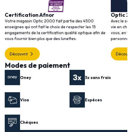
Certification Afnor
Optic 2
Votre magasin Optic 2000 fait partie des 4500
Avec le ser
enseignes qui ont fait le choix de respecter les 15
vie en choi
engagements de la certification qualité optique afin de
vous, en to
vous fournir bien plus que des lunettes.
personnalis
Découvrir
Découvr
Modes de paiement
Oney
3x sans frais
Visa
Espèces
Chèques