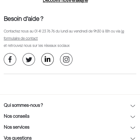
Découvrir notre enseigne
Besoin d’aide ?
Contactez nous au
01 41 23 76 76
du lundi au vendredi de 9h30 à 18h ou via
le
formulaire de contact
et retrouvez nous sur les réseaux sociaux
Qui sommes-nous ?
Notre charte déontologique
Nos conseils
AFNOR Certification
Nos conseils lunettes
Nos services
Rendez-vous prévision
Nos conseils lentilles
Optic 2000 à domicile
Vos questions