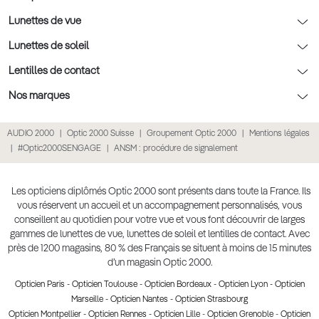
Nos conseils enfants
Le contrôle de la vue chez votre opticien
Lunettes de vue
Nos conseils santé visuelle
L'entretien de votre équipement
Lunettes de vue
Lunettes de soleil
Tout savoir sur nos verres
La prise de rendez-vous en ligne
Politique cookies
Lunettes de vue homme
Lunettes de soleil
Lentilles de contact
Meilleur Réseau Opticiens 2022
Point expert basse vision
Conditions des offres
Lunettes de vue femme
Lunettes de soleil homme
Lentilles de contact
Nos marques
Les Garanties Assurance Résultat
Conditions générales de vente
Lunettes de vue enfant
Lunettes de soleil femme
Lentilles correctrices
Lunettes Ray-Ban
AUDIO 2000
Optic 2000 Suisse
Groupement Optic 2000
Mentions légales
Click & collect : Livraison gratuite en magasin
Politique de confidentialité des données
Lunettes de vue Ray-Ban
Lunettes de soleil enfant
Lentilles de couleur
Lunettes Prada
#Optic2000SENGAGE
ANSM : procédure de signalement
E-réservation : essayez gratuitement vos lunettes de vue
Retours et remboursements
Lunettes de vue Gucci
Lunettes de soleil Ray-Ban
Lentille de nuit
Lunettes Gucci
Accessibilité
Lunettes de vue Chloé
Lunettes de soleil Prada
Lentilles journalières
Lunettes Guess
Les opticiens diplômés Optic 2000 sont présents dans toute la France. Ils
vous réservent un accueil et un accompagnement personnalisés, vous
Lunettes de vue Burberry
Lunettes de soleil Gucci
Lentilles mensuelles ou bimensuelles
Lunettes Chloé
conseillent au quotidien pour votre vue et vous font découvrir de larges
Soldes Ete 2025
gammes de lunettes de vue, lunettes de soleil et lentilles de contact. Avec
Produit lentilles
Lunettes Versace
près de 1200 magasins, 80 % des Français se situent à moins de 15 minutes
Toutes nos marques
d’un magasin Optic 2000.
Opticien Paris
-
Opticien Toulouse
-
Opticien Bordeaux
-
Opticien Lyon
-
Opticien
Marseille
-
Opticien Nantes
-
Opticien Strasbourg
Opticien Montpellier
-
Opticien Rennes
-
Opticien Lille
-
Opticien Grenoble
-
Opticien