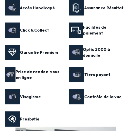
Accès Handicapé
Assurance Résultat
Facilités de
Click & Collect
paiement
Optic 2000 à
Garantie Premium
domicile
Prise de rendez-vous
Tiers payant
en ligne
Visagisme
Contrôle de la vue
Presbytie