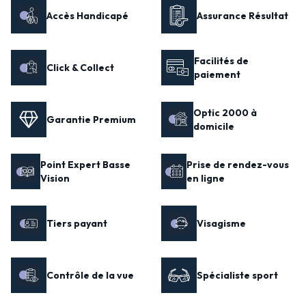
Accès Handicapé
Assurance Résultat
Facilités de
Click & Collect
paiement
Optic 2000 à
Garantie Premium
domicile
Point Expert Basse
Prise de rendez-vous
Vision
en ligne
Tiers payant
Visagisme
Contrôle de la vue
Spécialiste sport