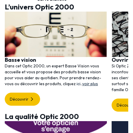
L’univers Optic 2000
Basse vision
Ouvrir 
Dans cet Optic 2000, un expert Basse Vision vous
Si Optic 20
accueille et vous propose des produits basse vision
incontourna
pour vous aider au quotidien. Pour prendre rendez-
ses clients
vous ou découvrir les produits, cliquez
ici
..
voir plus
surtout ses
famille Opt
Découvrir
Découvr
La qualité Optic 2000