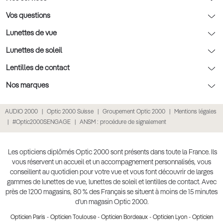
Rendez-vous prévision
Nos conseils lentilles
Optic 2000 à domicile
Vos questions
Nos conseils enfants
Le contrôle de la vue chez votre opticien
Lunettes de vue
Nos conseils santé visuelle
L'entretien de votre équipement
Lunettes de vue
Lunettes de soleil
Tout savoir sur nos verres
La prise de rendez-vous en ligne
Politique cookies
Lunettes de vue homme
Lunettes de soleil
Lentilles de contact
Meilleur Réseau Opticiens 2022
Point expert basse vision
Conditions des offres
Lunettes de vue femme
Lunettes de soleil homme
Lentilles de contact
Nos marques
Les Garanties Assurance Résultat
Conditions générales de vente
Lunettes de vue enfant
Lunettes de soleil femme
Lentilles correctrices
Lunettes Ray-Ban
AUDIO 2000
Optic 2000 Suisse
Groupement Optic 2000
Mentions légales
Click & collect : Livraison gratuite en magasin
Politique de confidentialité des données
Lunettes de vue Ray-Ban
Lunettes de soleil enfant
Lentilles de couleur
Lunettes Prada
#Optic2000SENGAGE
ANSM : procédure de signalement
E-réservation : essayez gratuitement vos lunettes de vue
Retours et remboursements
Lunettes de vue Gucci
Lunettes de soleil Ray-Ban
Lentille de nuit
Lunettes Gucci
Accessibilité
Lunettes de vue Chloé
Lunettes de soleil Prada
Lentilles journalières
Lunettes Guess
Les opticiens diplômés Optic 2000 sont présents dans toute la France. Ils
vous réservent un accueil et un accompagnement personnalisés, vous
Lunettes de vue Burberry
Lunettes de soleil Gucci
Lentilles mensuelles ou bimensuelles
Lunettes Chloé
conseillent au quotidien pour votre vue et vous font découvrir de larges
Soldes Ete 2025
gammes de lunettes de vue, lunettes de soleil et lentilles de contact. Avec
Produit lentilles
Lunettes Versace
près de 1200 magasins, 80 % des Français se situent à moins de 15 minutes
Toutes nos marques
d’un magasin Optic 2000.
Opticien Paris
-
Opticien Toulouse
-
Opticien Bordeaux
-
Opticien Lyon
-
Opticien