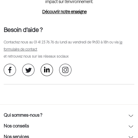
impact sur l’environnement.
Découvrir notre enseigne
Besoin d’aide ?
Contactez nous au
01 41 23 76 76
du lundi au vendredi de 9h30 à 18h ou via
le
formulaire de contact
et retrouvez nous sur les réseaux sociaux
Qui sommes-nous ?
Notre charte déontologique
Nos conseils
AFNOR Certification
Nos conseils lunettes
Nos services