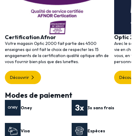
Certification Afnor
Optic 2
Votre magasin Optic 2000 fait partie des 4500
Avec le ser
enseignes qui ont fait le choix de respecter les 15
vie en choi
engagements de la certification qualité optique afin de
vous, en to
vous fournir bien plus que des lunettes.
personnalis
Découvrir
Découvr
Modes de paiement
Oney
3x sans frais
Visa
Espèces