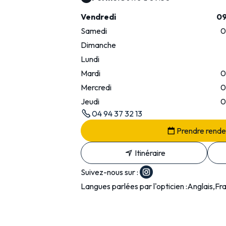
Vendredi
09
Samedi
0
Dimanche
Lundi
Mardi
0
Mercredi
0
Jeudi
0
04 94 37 32 13
Prendre rend
Itinéraire
Suivez-nous sur :
Langues parlées par l'opticien :
Anglais,Fra