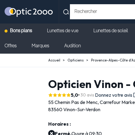
Bons plans
Lunettes de vue
Lunettes de soleil
Offres
Marques
Audition
Accueil
Opticiens
Provence-Alpes-Côte d'A
Opticien Vinon -
5,0
Donnez votre avis
30 avis
55 Chemin Pas de Menc,
Carrefour Marke
83560 Vinon-Sur-Verdon
Horaires :
Fermé.
Ouvre à 09:30