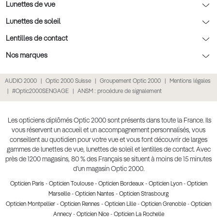
Nos conseils enfants
Le contrôle de la vue chez votre opticien
Lunettes de vue
Nos conseils santé visuelle
L'entretien de votre équipement
Lunettes de vue
Lunettes de soleil
Tout savoir sur nos verres
La prise de rendez-vous en ligne
Politique cookies
Lunettes de vue homme
Lunettes de soleil
Lentilles de contact
Meilleur Réseau Opticiens 2022
Point expert basse vision
Conditions des offres
Lunettes de vue femme
Lunettes de soleil homme
Lentilles de contact
Nos marques
Les Garanties Assurance Résultat
Conditions générales de vente
Lunettes de vue enfant
Lunettes de soleil femme
Lentilles correctrices
Lunettes Ray-Ban
AUDIO 2000
Optic 2000 Suisse
Groupement Optic 2000
Mentions légales
Click & collect : Livraison gratuite en magasin
Politique de confidentialité des données
Lunettes de vue Ray-Ban
Lunettes de soleil enfant
Lentilles de couleur
Lunettes Prada
#Optic2000SENGAGE
ANSM : procédure de signalement
E-réservation : essayez gratuitement vos lunettes de vue
Retours et remboursements
Lunettes de vue Gucci
Lunettes de soleil Ray-Ban
Lentille de nuit
Lunettes Gucci
Accessibilité
Lunettes de vue Chloé
Lunettes de soleil Prada
Lentilles journalières
Lunettes Guess
Les opticiens diplômés Optic 2000 sont présents dans toute la France. Ils
vous réservent un accueil et un accompagnement personnalisés, vous
Lunettes de vue Burberry
Lunettes de soleil Gucci
Lentilles mensuelles ou bimensuelles
Lunettes Chloé
conseillent au quotidien pour votre vue et vous font découvrir de larges
Soldes Ete 2025
gammes de lunettes de vue, lunettes de soleil et lentilles de contact. Avec
Produit lentilles
Lunettes Versace
près de 1200 magasins, 80 % des Français se situent à moins de 15 minutes
Toutes nos marques
d’un magasin Optic 2000.
Opticien Paris
-
Opticien Toulouse
-
Opticien Bordeaux
-
Opticien Lyon
-
Opticien
Marseille
-
Opticien Nantes
-
Opticien Strasbourg
Opticien Montpellier
-
Opticien Rennes
-
Opticien Lille
-
Opticien Grenoble
-
Opticien
Annecy
-
Opticien Nice
-
Opticien La Rochelle