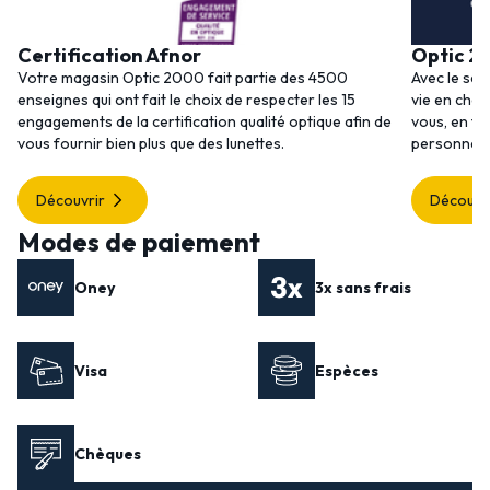
Certification Afnor
Optic 2
Votre magasin Optic 2000 fait partie des 4500
Avec le ser
enseignes qui ont fait le choix de respecter les 15
vie en choi
engagements de la certification qualité optique afin de
vous, en to
vous fournir bien plus que des lunettes.
personnalis
Découvrir
Découvr
Modes de paiement
Oney
3x sans frais
Visa
Espèces
Chèques