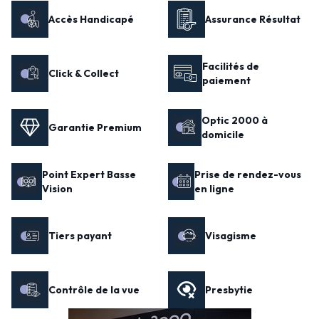
Accès Handicapé
Assurance Résultat
Facilités de
Click & Collect
paiement
Optic 2000 à
Garantie Premium
domicile
Point Expert Basse
Prise de rendez-vous
Vision
en ligne
Tiers payant
Visagisme
Contrôle de la vue
Presbytie