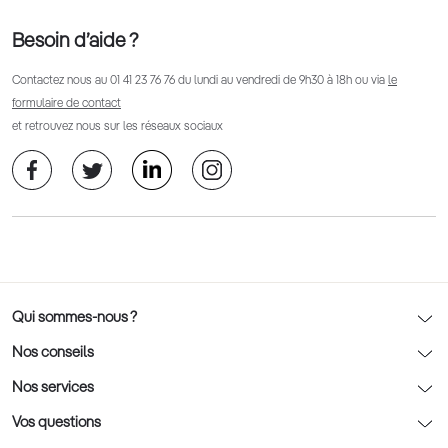
Besoin d’aide ?
Contactez nous au
01 41 23 76 76
du lundi au vendredi de 9h30 à 18h ou via
le
formulaire de contact
et retrouvez nous sur les réseaux sociaux
Qui sommes-nous ?
Notre charte déontologique
Nos conseils
AFNOR Certification
Nos conseils lunettes
Nos services
Rendez-vous prévision
Nos conseils lentilles
Optic 2000 à domicile
Vos questions