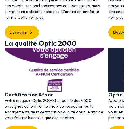
incontournable de l'optique en France, c'est grâce à
l'innovatio
ses clients, ses partenaires, ses collaborateurs, mais
nouveaux se
surtout ses opticiens associés. D'année en année, la
des enseig
famille Optic
voir plus
voir plus
Découvrir
Découvr
La qualité Optic 2000
Certification Afnor
Optic 2
Votre magasin Optic 2000 fait partie des 4500
Avec le ser
enseignes qui ont fait le choix de respecter les 15
vie en choi
engagements de la certification qualité optique afin de
vous, en to
vous fournir bien plus que des lunettes.
personnalis