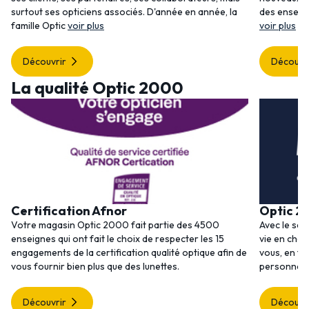
surtout ses opticiens associés. D'année en année, la
des enseig
famille Optic
voir plus
voir plus
Découvrir
Découvr
La qualité Optic 2000
Certification Afnor
Optic 2
Votre magasin Optic 2000 fait partie des 4500
Avec le ser
enseignes qui ont fait le choix de respecter les 15
vie en choi
engagements de la certification qualité optique afin de
vous, en to
vous fournir bien plus que des lunettes.
personnalis
Découvrir
Découvr