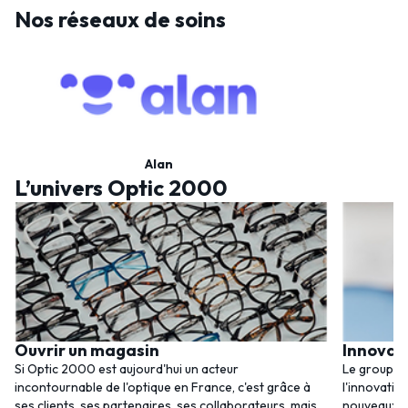
Nos réseaux de soins
Alan
L’univers Optic 2000
Ouvrir un magasin
Innovat
Si Optic 2000 est aujourd'hui un acteur
Le groupem
incontournable de l'optique en France, c'est grâce à
l'innovatio
ses clients, ses partenaires, ses collaborateurs, mais
nouveaux se