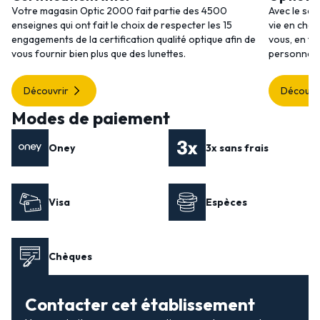
Votre magasin Optic 2000 fait partie des 4500
Avec le ser
enseignes qui ont fait le choix de respecter les 15
vie en choi
engagements de la certification qualité optique afin de
vous, en to
vous fournir bien plus que des lunettes.
personnalis
Découvrir
Découvr
Modes de paiement
Oney
3x sans frais
Visa
Espèces
Chèques
Contacter cet établissement