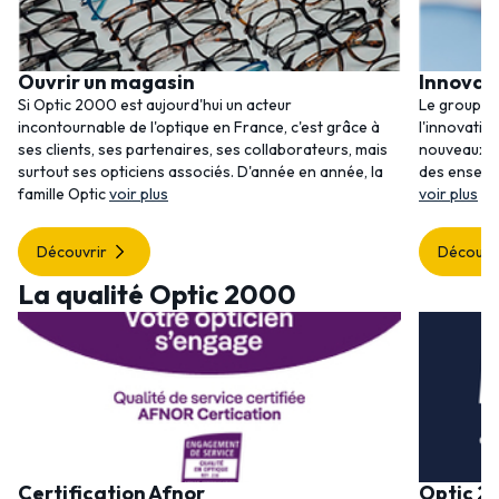
Ouvrir un magasin
Innovat
Si Optic 2000 est aujourd'hui un acteur
Le groupem
incontournable de l'optique en France, c'est grâce à
l'innovatio
ses clients, ses partenaires, ses collaborateurs, mais
nouveaux se
surtout ses opticiens associés. D'année en année, la
des enseig
famille Optic
voir plus
voir plus
Découvrir
Découvr
La qualité Optic 2000
Certification Afnor
Optic 2