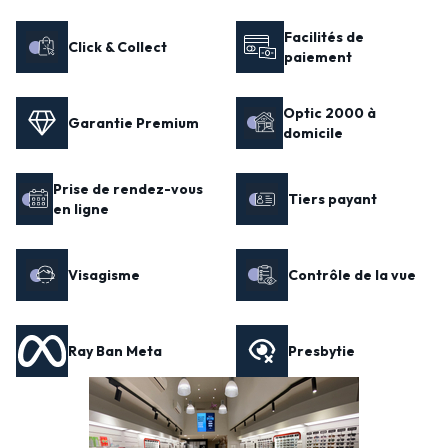
Facilités de
Click & Collect
paiement
Optic 2000 à
Garantie Premium
domicile
Prise de rendez-vous
Tiers payant
en ligne
Visagisme
Contrôle de la vue
Ray Ban Meta
Presbytie