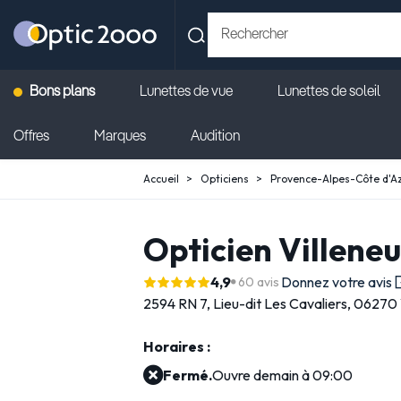
Bons plans
Lunettes de vue
Lunettes de soleil
Offres
Marques
Audition
Accueil
Opticiens
Provence-Alpes-Côte d'A
Opticien Villene
4,9
Donnez votre avis
60 avis
2594 RN 7,
Lieu-dit Les Cavaliers,
06270 
Horaires :
Fermé.
Ouvre demain à 09:00