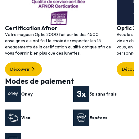
Certification Afnor
Optic 2
Votre magasin Optic 2000 fait partie des 4500
Avec le ser
enseignes qui ont fait le choix de respecter les 15
vie en choi
engagements de la certification qualité optique afin de
vous, en to
vous fournir bien plus que des lunettes.
personnalis
Découvrir
Découvr
Modes de paiement
Oney
3x sans frais
Visa
Espèces