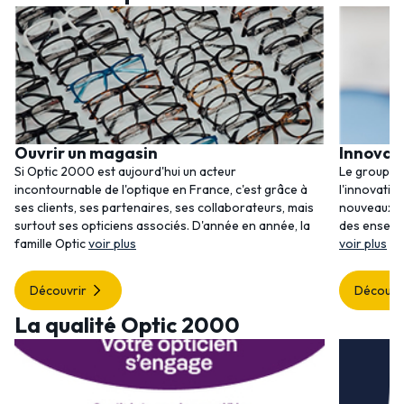
Ouvrir un magasin
Innovat
Si Optic 2000 est aujourd'hui un acteur
Le groupem
incontournable de l'optique en France, c'est grâce à
l'innovatio
ses clients, ses partenaires, ses collaborateurs, mais
nouveaux se
surtout ses opticiens associés. D'année en année, la
des enseig
famille Optic
voir plus
voir plus
Découvrir
Découvr
La qualité Optic 2000