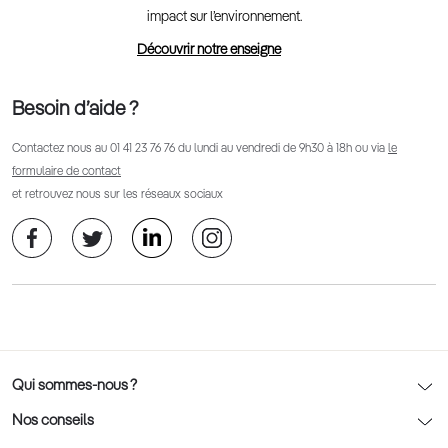
impact sur l’environnement.
Découvrir notre enseigne
Besoin d’aide ?
Contactez nous au
01 41 23 76 76
du lundi au vendredi de 9h30 à 18h ou via
le
formulaire de contact
et retrouvez nous sur les réseaux sociaux
Qui sommes-nous ?
Notre charte déontologique
Nos conseils