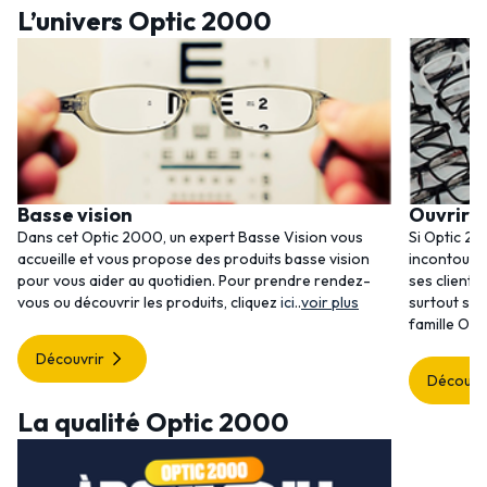
L’univers Optic 2000
Basse vision
Ouvrir 
Dans cet Optic 2000, un expert Basse Vision vous
Si Optic 20
accueille et vous propose des produits basse vision
incontourna
pour vous aider au quotidien. Pour prendre rendez-
ses clients
vous ou découvrir les produits, cliquez
ici
..
voir plus
surtout ses
famille Opt
Découvrir
Découvr
La qualité Optic 2000