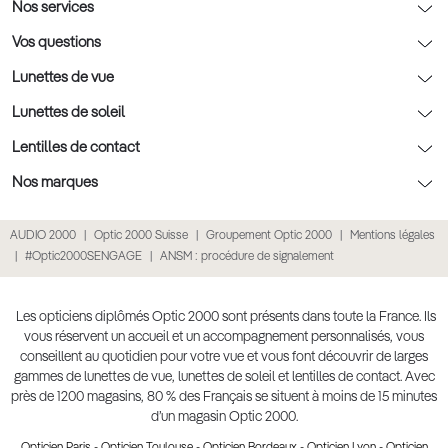
AFNOR Certification
Nos conseils lunettes
Nos services
Rendez-vous prévision
Nos conseils lentilles
Optic 2000 à domicile
Vos questions
Nos conseils enfants
Le contrôle de la vue chez votre opticien
Lunettes de vue
Nos conseils santé visuelle
L'entretien de votre équipement
Lunettes de vue
Lunettes de soleil
Tout savoir sur nos verres
La prise de rendez-vous en ligne
Politique cookies
Lunettes de vue homme
Lunettes de soleil
Lentilles de contact
Meilleur Réseau Opticiens 2022
Point expert basse vision
Conditions des offres
Lunettes de vue femme
Lunettes de soleil homme
Lentilles de contact
Nos marques
Les Garanties Assurance Résultat
Conditions générales de vente
Lunettes de vue enfant
Lunettes de soleil femme
Lentilles correctrices
Lunettes Ray-Ban
AUDIO 2000
Optic 2000 Suisse
Groupement Optic 2000
Mentions légales
Click & collect : Livraison gratuite en magasin
Politique de confidentialité des données
Lunettes de vue Ray-Ban
Lunettes de soleil enfant
Lentilles de couleur
Lunettes Prada
#Optic2000SENGAGE
ANSM : procédure de signalement
E-réservation : essayez gratuitement vos lunettes de vue
Retours et remboursements
Lunettes de vue Gucci
Lunettes de soleil Ray-Ban
Lentille de nuit
Lunettes Gucci
Accessibilité
Lunettes de vue Chloé
Lunettes de soleil Prada
Lentilles journalières
Lunettes Guess
Les opticiens diplômés Optic 2000 sont présents dans toute la France. Ils
vous réservent un accueil et un accompagnement personnalisés, vous
Lunettes de vue Burberry
Lunettes de soleil Gucci
Lentilles mensuelles ou bimensuelles
Lunettes Chloé
conseillent au quotidien pour votre vue et vous font découvrir de larges
Soldes Ete 2025
gammes de lunettes de vue, lunettes de soleil et lentilles de contact. Avec
Produit lentilles
Lunettes Versace
près de 1200 magasins, 80 % des Français se situent à moins de 15 minutes
Toutes nos marques
d’un magasin Optic 2000.