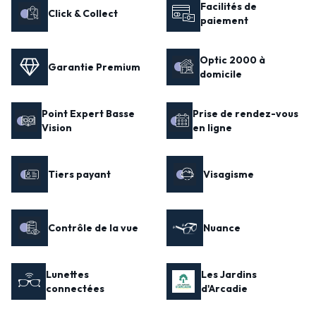
Facilités de
Click & Collect
paiement
Optic 2000 à
Garantie Premium
domicile
Point Expert Basse
Prise de rendez-vous
Vision
en ligne
Tiers payant
Visagisme
Contrôle de la vue
Nuance
Lunettes
Les Jardins
connectées
d'Arcadie