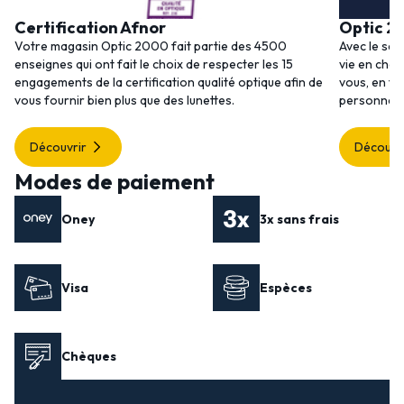
Certification Afnor
Optic 2
Votre magasin Optic 2000 fait partie des 4500
Avec le ser
enseignes qui ont fait le choix de respecter les 15
vie en choi
engagements de la certification qualité optique afin de
vous, en to
vous fournir bien plus que des lunettes.
personnalis
Découvrir
Découvr
Modes de paiement
Oney
3x sans frais
Visa
Espèces
Chèques