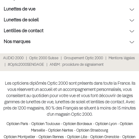
Nos conseils enfants
Le contrôle de la vue chez votre opticien
Lunettes de vue
Nos conseils santé visuelle
L'entretien de votre équipement
Lunettes de vue
Lunettes de soleil
Tout savoir sur nos verres
La prise de rendez-vous en ligne
Politique cookies
Lunettes de vue homme
Lunettes de soleil
Lentilles de contact
Meilleur Réseau Opticiens 2022
Point expert basse vision
Conditions des offres
Lunettes de vue femme
Lunettes de soleil homme
Lentilles de contact
Nos marques
Les Garanties Assurance Résultat
Conditions générales de vente
Lunettes de vue enfant
Lunettes de soleil femme
Lentilles correctrices
Lunettes Ray-Ban
AUDIO 2000
Optic 2000 Suisse
Groupement Optic 2000
Mentions légales
Click & collect : Livraison gratuite en magasin
Politique de confidentialité des données
Lunettes de vue Ray-Ban
Lunettes de soleil enfant
Lentilles de couleur
Lunettes Prada
#Optic2000SENGAGE
ANSM : procédure de signalement
E-réservation : essayez gratuitement vos lunettes de vue
Retours et remboursements
Lunettes de vue Gucci
Lunettes de soleil Ray-Ban
Lentille de nuit
Lunettes Gucci
Accessibilité
Lunettes de vue Chloé
Lunettes de soleil Prada
Lentilles journalières
Lunettes Guess
Les opticiens diplômés Optic 2000 sont présents dans toute la France. Ils
vous réservent un accueil et un accompagnement personnalisés, vous
Lunettes de vue Burberry
Lunettes de soleil Gucci
Lentilles mensuelles ou bimensuelles
Lunettes Chloé
conseillent au quotidien pour votre vue et vous font découvrir de larges
Soldes Ete 2025
gammes de lunettes de vue, lunettes de soleil et lentilles de contact. Avec
Produit lentilles
Lunettes Versace
près de 1200 magasins, 80 % des Français se situent à moins de 15 minutes
Toutes nos marques
d’un magasin Optic 2000.
Opticien Paris
-
Opticien Toulouse
-
Opticien Bordeaux
-
Opticien Lyon
-
Opticien
Marseille
-
Opticien Nantes
-
Opticien Strasbourg
Opticien Montpellier
-
Opticien Rennes
-
Opticien Lille
-
Opticien Grenoble
-
Opticien