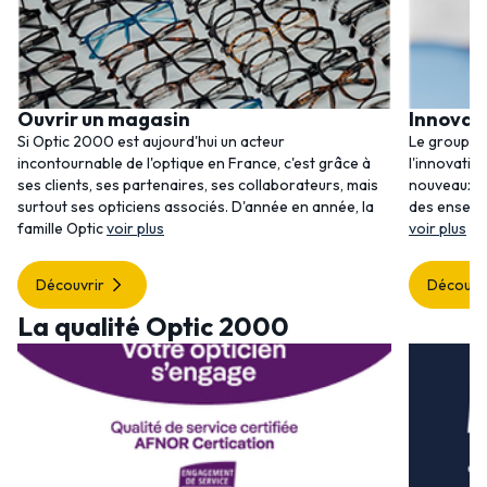
Ouvrir un magasin
Innovat
Si Optic 2000 est aujourd'hui un acteur
Le groupem
incontournable de l'optique en France, c'est grâce à
l'innovatio
ses clients, ses partenaires, ses collaborateurs, mais
nouveaux se
surtout ses opticiens associés. D'année en année, la
des enseig
famille Optic
voir plus
voir plus
Découvrir
Découvr
La qualité Optic 2000