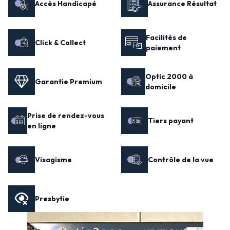
Accès Handicapé
Assurance Résultat
Facilités de
Click & Collect
paiement
Optic 2000 à
Garantie Premium
domicile
Prise de rendez-vous
Tiers payant
en ligne
Visagisme
Contrôle de la vue
Presbytie