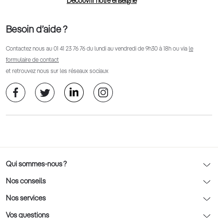
Découvrir notre enseigne
Besoin d’aide ?
Contactez nous au
01 41 23 76 76
du lundi au vendredi de 9h30 à 18h ou via
le
formulaire de contact
et retrouvez nous sur les réseaux sociaux
Qui sommes-nous ?
Notre charte déontologique
Nos conseils
AFNOR Certification
Nos conseils lunettes
Nos services
Rendez-vous prévision
Nos conseils lentilles
Optic 2000 à domicile
Vos questions