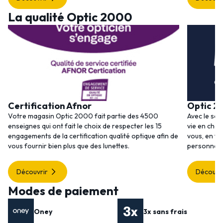
La qualité Optic 2000
Certification Afnor
Optic 2
Votre magasin Optic 2000 fait partie des 4500
Avec le ser
enseignes qui ont fait le choix de respecter les 15
vie en choi
engagements de la certification qualité optique afin de
vous, en to
vous fournir bien plus que des lunettes.
personnalis
Découvrir
Découvr
Modes de paiement
Oney
3x sans frais