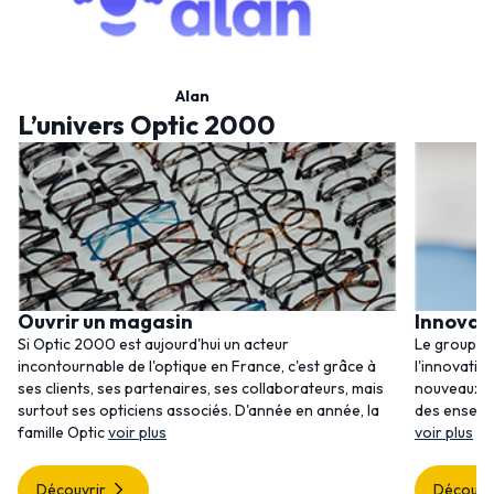
Alan
L’univers Optic 2000
Ouvrir un magasin
Innovat
Si Optic 2000 est aujourd'hui un acteur
Le groupem
incontournable de l'optique en France, c'est grâce à
l'innovatio
ses clients, ses partenaires, ses collaborateurs, mais
nouveaux se
surtout ses opticiens associés. D'année en année, la
des enseig
famille Optic
voir plus
voir plus
Découvrir
Découvr