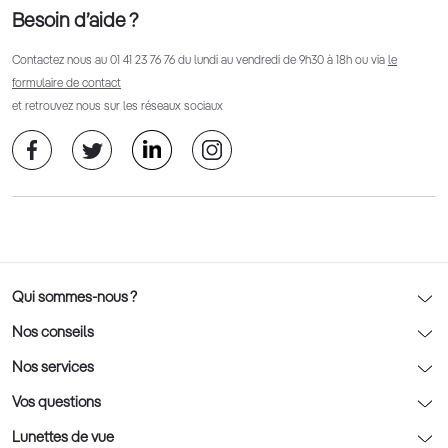
Besoin d’aide ?
Contactez nous au
01 41 23 76 76
du lundi au vendredi de 9h30 à 18h ou via
le
formulaire de contact
et retrouvez nous sur les réseaux sociaux
Qui sommes-nous ?
Notre charte déontologique
Nos conseils
AFNOR Certification
Nos conseils lunettes
Nos services
Rendez-vous prévision
Nos conseils lentilles
Optic 2000 à domicile
Vos questions
Nos conseils enfants
Le contrôle de la vue chez votre opticien
Lunettes de vue