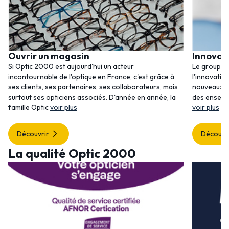
Ouvrir un magasin
Innovat
Si Optic 2000 est aujourd'hui un acteur
Le groupem
incontournable de l'optique en France, c'est grâce à
l'innovatio
ses clients, ses partenaires, ses collaborateurs, mais
nouveaux se
surtout ses opticiens associés. D'année en année, la
des enseig
famille Optic
voir plus
voir plus
Découvrir
Découvr
La qualité Optic 2000