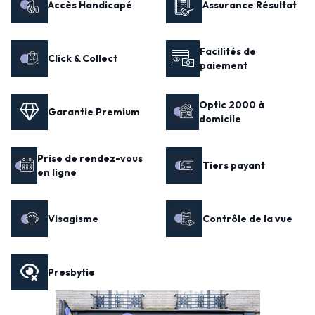
Accès Handicapé
Assurance Résultat
Facilités de
Click & Collect
paiement
Optic 2000 à
Garantie Premium
domicile
Prise de rendez-vous
Tiers payant
en ligne
Visagisme
Contrôle de la vue
Presbytie