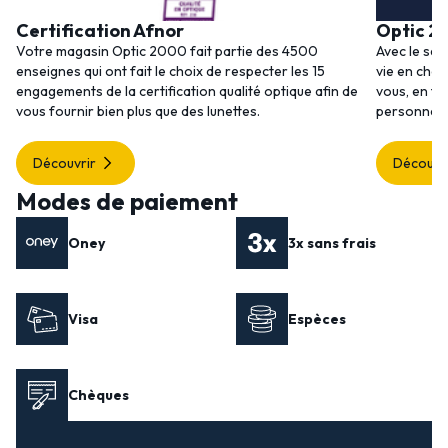
Certification Afnor
Optic 2
Votre magasin Optic 2000 fait partie des 4500
Avec le ser
enseignes qui ont fait le choix de respecter les 15
vie en choi
engagements de la certification qualité optique afin de
vous, en to
vous fournir bien plus que des lunettes.
personnalis
Découvrir
Découvr
Modes de paiement
Oney
3x sans frais
Visa
Espèces
Chèques