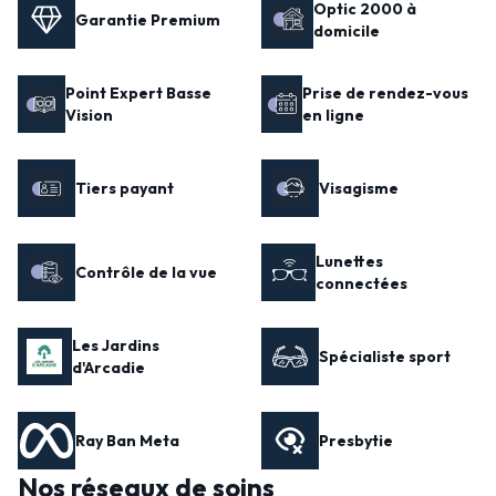
Optic 2000 à
Garantie Premium
domicile
Point Expert Basse
Prise de rendez-vous
Vision
en ligne
Tiers payant
Visagisme
Lunettes
Contrôle de la vue
connectées
Les Jardins
Spécialiste sport
d'Arcadie
Ray Ban Meta
Presbytie
Nos réseaux de soins