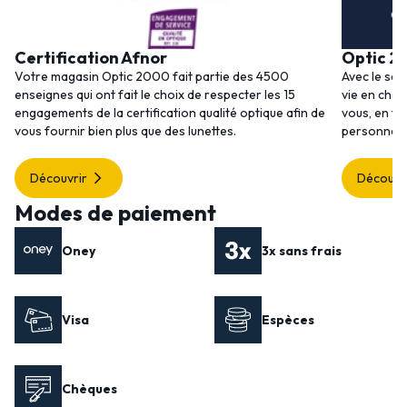
Certification Afnor
Optic 2
Votre magasin Optic 2000 fait partie des 4500
Avec le ser
enseignes qui ont fait le choix de respecter les 15
vie en choi
engagements de la certification qualité optique afin de
vous, en to
vous fournir bien plus que des lunettes.
personnalis
Découvrir
Découvr
Modes de paiement
Oney
3x sans frais
Visa
Espèces
Chèques