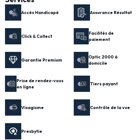
Accès Handicapé
Assurance Résultat
Facilités de
Click & Collect
paiement
Optic 2000 à
Garantie Premium
domicile
Prise de rendez-vous
Tiers payant
en ligne
Visagisme
Contrôle de la vue
Presbytie