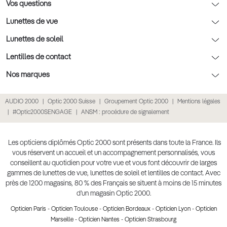
Rendez-vous prévision
Nos conseils lentilles
Optic 2000 à domicile
Vos questions
Nos conseils enfants
Le contrôle de la vue chez votre opticien
Lunettes de vue
Nos conseils santé visuelle
L'entretien de votre équipement
Lunettes de vue
Lunettes de soleil
Tout savoir sur nos verres
La prise de rendez-vous en ligne
Politique cookies
Lunettes de vue homme
Lunettes de soleil
Lentilles de contact
Meilleur Réseau Opticiens 2022
Point expert basse vision
Conditions des offres
Lunettes de vue femme
Lunettes de soleil homme
Lentilles de contact
Nos marques
Les Garanties Assurance Résultat
Conditions générales de vente
Lunettes de vue enfant
Lunettes de soleil femme
Lentilles correctrices
Lunettes Ray-Ban
AUDIO 2000
Optic 2000 Suisse
Groupement Optic 2000
Mentions légales
Click & collect : Livraison gratuite en magasin
Politique de confidentialité des données
Lunettes de vue Ray-Ban
Lunettes de soleil enfant
Lentilles de couleur
Lunettes Prada
#Optic2000SENGAGE
ANSM : procédure de signalement
E-réservation : essayez gratuitement vos lunettes de vue
Retours et remboursements
Lunettes de vue Gucci
Lunettes de soleil Ray-Ban
Lentille de nuit
Lunettes Gucci
Accessibilité
Lunettes de vue Chloé
Lunettes de soleil Prada
Lentilles journalières
Lunettes Guess
Les opticiens diplômés Optic 2000 sont présents dans toute la France. Ils
vous réservent un accueil et un accompagnement personnalisés, vous
Lunettes de vue Burberry
Lunettes de soleil Gucci
Lentilles mensuelles ou bimensuelles
Lunettes Chloé
conseillent au quotidien pour votre vue et vous font découvrir de larges
Soldes Ete 2025
gammes de lunettes de vue, lunettes de soleil et lentilles de contact. Avec
Produit lentilles
Lunettes Versace
près de 1200 magasins, 80 % des Français se situent à moins de 15 minutes
Toutes nos marques
d’un magasin Optic 2000.
Opticien Paris
-
Opticien Toulouse
-
Opticien Bordeaux
-
Opticien Lyon
-
Opticien
Marseille
-
Opticien Nantes
-
Opticien Strasbourg