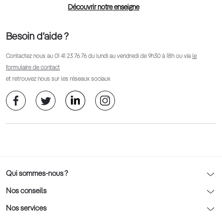
Découvrir notre enseigne
Besoin d’aide ?
Contactez nous au
01 41 23 76 76
du lundi au vendredi de 9h30 à 18h ou via
le
formulaire de contact
et retrouvez nous sur les réseaux sociaux
Qui sommes-nous ?
Notre charte déontologique
Nos conseils
AFNOR Certification
Nos conseils lunettes
Nos services