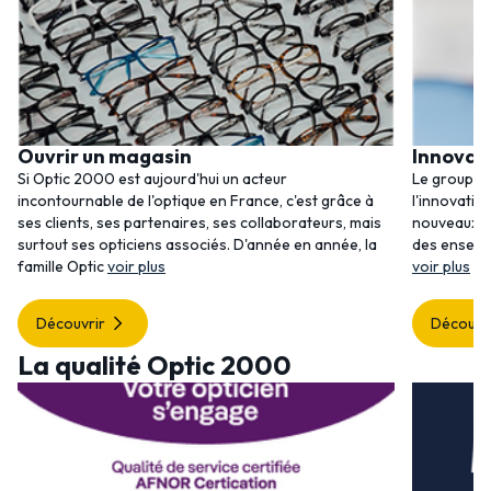
Ouvrir un magasin
Innovat
Si Optic 2000 est aujourd'hui un acteur
Le groupem
incontournable de l'optique en France, c'est grâce à
l'innovatio
ses clients, ses partenaires, ses collaborateurs, mais
nouveaux se
surtout ses opticiens associés. D'année en année, la
des enseig
famille Optic
voir plus
voir plus
Découvrir
Découvr
La qualité Optic 2000