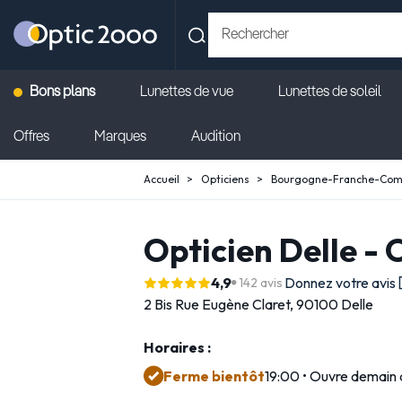
Bons plans
Lunettes de vue
Lunettes de soleil
Offres
Marques
Audition
Accueil
Opticiens
Bourgogne-Franche-Com
Opticien Delle -
4,9
Donnez votre avis
142 avis
2 Bis Rue Eugène Claret,
90100 Delle
Horaires :
Ferme bientôt
19:00 • Ouvre demain