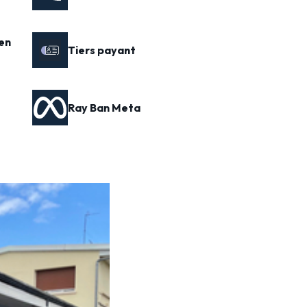
en
Tiers payant
Ray Ban Meta