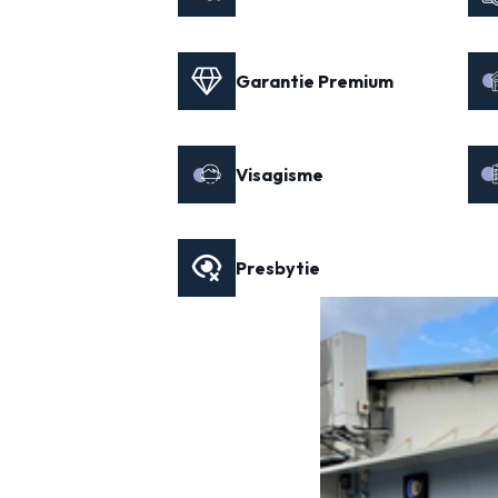
Garantie Premium
Visagisme
Presbytie