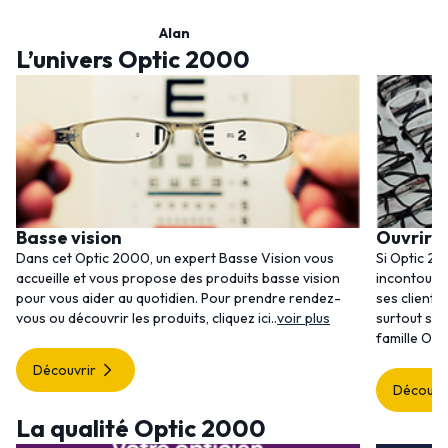
Alan
L’univers Optic 2000
Basse vision
Ouvrir 
Dans cet Optic 2000, un expert Basse Vision vous
Si Optic 20
accueille et vous propose des produits basse vision
incontourna
pour vous aider au quotidien. Pour prendre rendez-
ses clients
vous ou découvrir les produits, cliquez
ici
..
voir plus
surtout ses
famille Opt
Découvrir
Découvr
La qualité Optic 2000