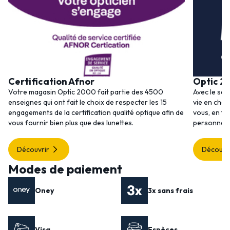
Certification Afnor
Optic 2
Votre magasin Optic 2000 fait partie des 4500
Avec le ser
enseignes qui ont fait le choix de respecter les 15
vie en choi
engagements de la certification qualité optique afin de
vous, en to
vous fournir bien plus que des lunettes.
personnalis
Découvrir
Découvr
Modes de paiement
Oney
3x sans frais
Visa
Espèces