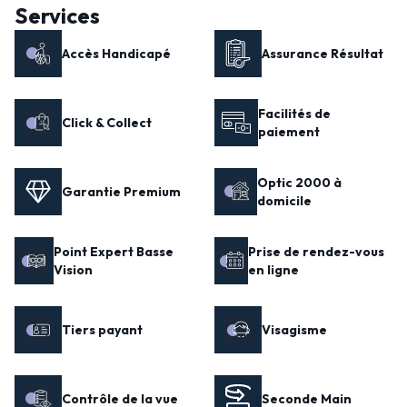
Services
Accès Handicapé
Assurance Résultat
Facilités de
Click & Collect
paiement
Optic 2000 à
Garantie Premium
domicile
Point Expert Basse
Prise de rendez-vous
Vision
en ligne
Tiers payant
Visagisme
Contrôle de la vue
Seconde Main