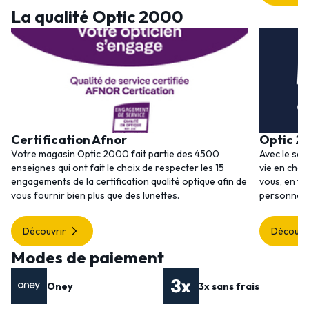
La qualité Optic 2000
Certification Afnor
Optic 2
Votre magasin Optic 2000 fait partie des 4500
Avec le ser
enseignes qui ont fait le choix de respecter les 15
vie en choi
engagements de la certification qualité optique afin de
vous, en to
vous fournir bien plus que des lunettes.
personnalis
Découvrir
Découvr
Modes de paiement
Oney
3x sans frais