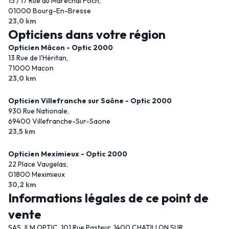
15 / 17 Rue du Maréchal Foch,
01000 Bourg-En-Bresse
23,0 km
Opticiens dans votre région
Opticien Mâcon - Optic 2000
13 Rue de l'Héritan,
71000 Macon
23,0 km
Opticien Villefranche sur Saône - Optic 2000
930 Rue Nationale,
69400 Villefranche-Sur-Saone
23,5 km
Opticien Meximieux - Optic 2000
22 Place Vaugelas,
01800 Meximieux
30,2 km
Informations légales de ce point de
vente
SAS JLM OPTIC, 101 Rue Pasteur, 1400 CHATILLON SUR