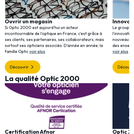
Ouvrir un magasin
Innovat
Si Optic 2000 est aujourd'hui un acteur
Le groupem
incontournable de l'optique en France, c'est grâce à
l'innovatio
ses clients, ses partenaires, ses collaborateurs, mais
nouveaux se
surtout ses opticiens associés. D'année en année, la
des enseig
famille Optic
voir plus
voir plus
Découvrir
Découvr
La qualité Optic 2000
Certification Afnor
Optic 2