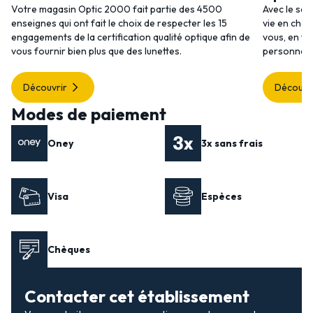
Votre magasin Optic 2000 fait partie des 4500
Avec le ser
enseignes qui ont fait le choix de respecter les 15
vie en choi
engagements de la certification qualité optique afin de
vous, en to
vous fournir bien plus que des lunettes.
personnalis
Découvrir
Découvr
Modes de paiement
Oney
3x sans frais
Visa
Espèces
Chèques
Contacter cet établissement