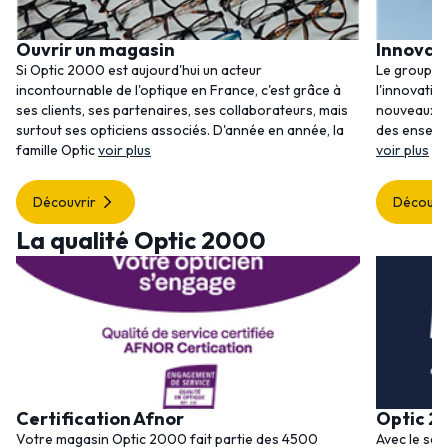
Ouvrir un magasin
Innovat
Si Optic 2000 est aujourd'hui un acteur
Le groupem
incontournable de l'optique en France, c'est grâce à
l'innovatio
ses clients, ses partenaires, ses collaborateurs, mais
nouveaux se
surtout ses opticiens associés. D'année en année, la
des enseig
famille Optic
voir plus
voir plus
Découvrir
Découvr
La qualité Optic 2000
Certification Afnor
Optic 2
Votre magasin Optic 2000 fait partie des 4500
Avec le ser