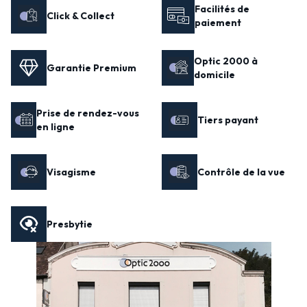
Facilités de
Click & Collect
paiement
Optic 2000 à
Garantie Premium
domicile
Prise de rendez-vous
Tiers payant
en ligne
Visagisme
Contrôle de la vue
Presbytie