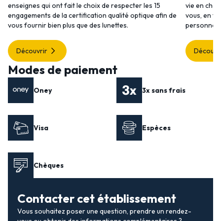
enseignes qui ont fait le choix de respecter les 15
vie en choi
engagements de la certification qualité optique afin de
vous, en to
vous fournir bien plus que des lunettes.
personnalis
Découvrir
Découvr
Modes de paiement
Oney
3x sans frais
Visa
Espèces
Chèques
Contacter cet établissement
Vous souhaitez poser une question, prendre un rendez-