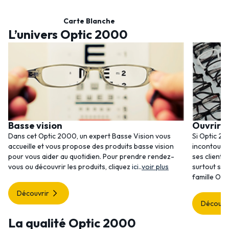
Carte Blanche
L’univers Optic 2000
Basse vision
Ouvrir 
Dans cet Optic 2000, un expert Basse Vision vous
Si Optic 20
accueille et vous propose des produits basse vision
incontourna
pour vous aider au quotidien. Pour prendre rendez-
ses clients
vous ou découvrir les produits, cliquez
ici
..
voir plus
surtout ses
famille Opt
Découvrir
Découvr
La qualité Optic 2000