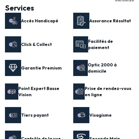
Services
Accès Handicapé
Assurance Résultat
Facilités de
Click & Collect
paiement
Optic 2000 à
Garantie Premium
domicile
Point Expert Basse
Prise de rendez-vous
Vision
en ligne
Tiers payant
Visagisme
Contrôle de la vue
Seconde Main