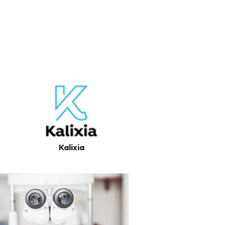
Kalixia
Itelis