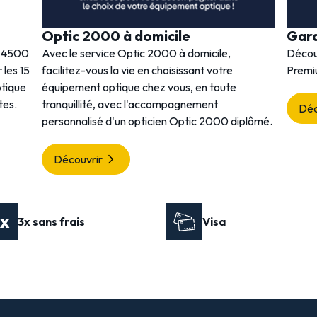
Optic 2000 à domicile
Gar
s 4500
Avec le service Optic 2000 à domicile,
Décou
 les 15
facilitez-vous la vie en choisissant votre
Premi
ptique
équipement optique chez vous, en toute
tes.
tranquillité, avec l'accompagnement
Déc
personnalisé d'un opticien Optic 2000 diplômé.
Découvrir
3x sans frais
Visa