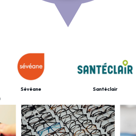
s
Sévéane
Santéclair
0