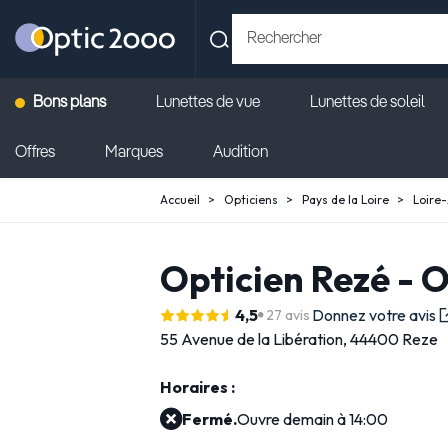
Bons plans
Lunettes de vue
Lunettes de soleil
Offres
Marques
Audition
Accueil
Opticiens
Pays de la Loire
Loire-
Opticien Rezé - 
4,5
Donnez votre avis
27 avis
55 Avenue de la Libération,
44400 Reze
Horaires :
Fermé.
Ouvre demain à 14:00