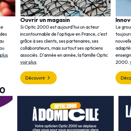
Ouvrir un magasin
Innov
se
Si Optic 2000 est aujourd'hui un acteur
Le gro
 des
incontournable de l'optique en France, c'est
toujours
 au
grâce à ses clients, ses partenaires, ses
nouvell
 ou
collaborateurs, mais surtout ses opticiens
adaptés
 plus
associés. D'année en année, la famille Optic
enseig
voir plus
2000.
Découvrir
Déco
00