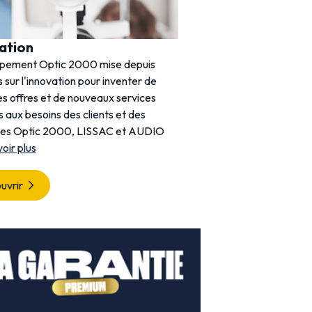
ation
Histoire
upement Optic 2000 mise depuis
Créée en 1969, Optic 20
 sur l'innovation pour inventer de
acteur incontournable de 
es offres et de nouveaux services
France. Avec près de 1 20
 aux besoins des clients et des
entretient une relation de
nes Optic 2000, LISSAC et AUDIO
clients.
voir plus
Découvrir
uvrir