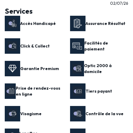
02/07/26
Services
Accès Handicapé
Assurance Résultat
Facilités de
Click & Collect
paiement
Optic 2000 à
Garantie Premium
domicile
Prise de rendez-vous
Tiers payant
en ligne
Visagisme
Contrôle de la vue