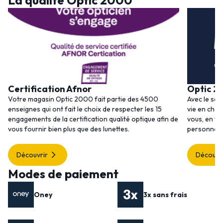
La qualité Optic 2000
Certification Afnor
Optic 2
Votre magasin Optic 2000 fait partie des 4500
Avec le ser
enseignes qui ont fait le choix de respecter les 15
vie en choi
engagements de la certification qualité optique afin de
vous, en to
vous fournir bien plus que des lunettes.
personnalis
Découvrir
Découvr
Modes de paiement
Oney
3x sans frais