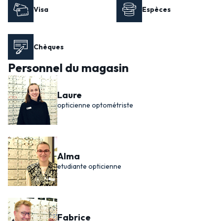
Visa
Espèces
Chèques
Personnel du magasin
Laure
opticienne optométriste
Alma
etudiante opticienne
Fabrice