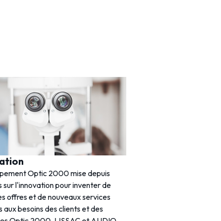
ation
Histoire
upement Optic 2000 mise depuis
Créée en 1969, Optic 20
 sur l'innovation pour inventer de
acteur incontournable de 
es offres et de nouveaux services
France. Avec près de 1 20
 aux besoins des clients et des
entretient une relation de
nes Optic 2000, LISSAC et AUDIO
clients.