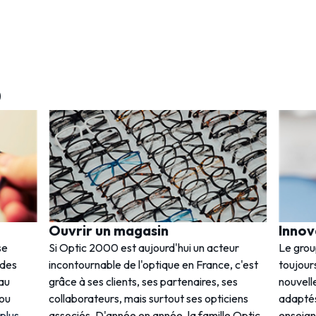
0
Ouvrir un magasin
Innov
se
Si Optic 2000 est aujourd'hui un acteur
Le gro
 des
incontournable de l'optique en France, c'est
toujours
 au
grâce à ses clients, ses partenaires, ses
nouvell
 ou
collaborateurs, mais surtout ses opticiens
adaptés
 plus
associés. D'année en année, la famille Optic
enseig