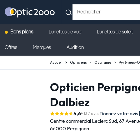
Bons plans
Lunettes de vue
Lunettes de soleil
Offres
Marques
Audition
Accueil
Opticiens
Occitanie
Pyrénées-O
Opticien Perpigna
Dalbiez
4,6
Donnez votre avis
137 avis
Centre commercial Leclerc Sud,
67 Avenue
66000 Perpignan