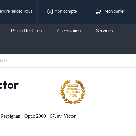
endre rendez-vous
Mon compte
Mon panier
Produit lentilles
Accessoires
Services
lbiez
ctor