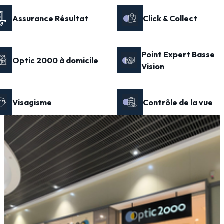
Assurance Résultat
Click & Collect
Point Expert Basse
Optic 2000 à domicile
Vision
Visagisme
Contrôle de la vue