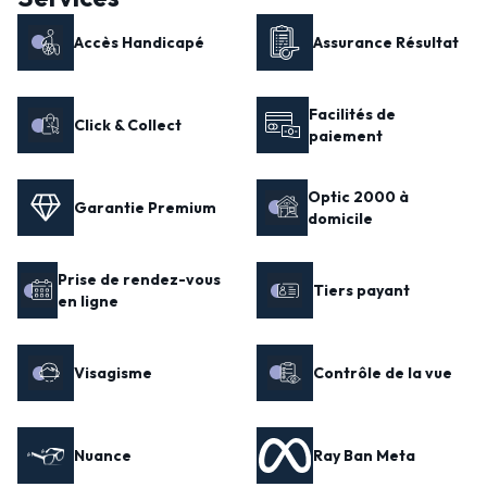
Accès Handicapé
Assurance Résultat
Facilités de
Click & Collect
paiement
Optic 2000 à
Garantie Premium
domicile
Prise de rendez-vous
Tiers payant
en ligne
Visagisme
Contrôle de la vue
Nuance
Ray Ban Meta