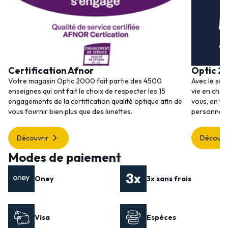
Certification Afnor
Optic 2
Votre magasin Optic 2000 fait partie des 4500
Avec le ser
enseignes qui ont fait le choix de respecter les 15
vie en choi
engagements de la certification qualité optique afin de
vous, en to
vous fournir bien plus que des lunettes.
personnalis
Découvrir
Découvr
Modes de paiement
Oney
3x sans frais
Visa
Espèces