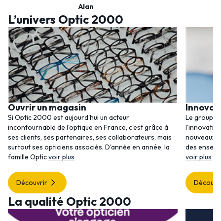
Alan
L’univers Optic 2000
Ouvrir un magasin
Innovat
Si Optic 2000 est aujourd'hui un acteur
Le groupem
incontournable de l'optique en France, c'est grâce à
l'innovatio
ses clients, ses partenaires, ses collaborateurs, mais
nouveaux se
surtout ses opticiens associés. D'année en année, la
des enseig
famille Optic
voir plus
voir plus
Découvrir
Découvr
La qualité Optic 2000