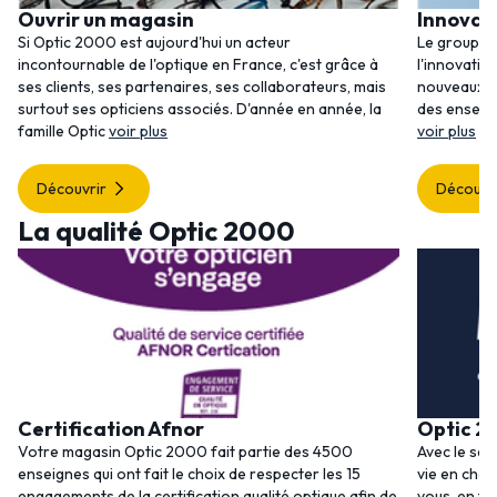
Ouvrir un magasin
Innovat
Si Optic 2000 est aujourd'hui un acteur
Le groupem
incontournable de l'optique en France, c'est grâce à
l'innovatio
ses clients, ses partenaires, ses collaborateurs, mais
nouveaux se
surtout ses opticiens associés. D'année en année, la
des enseig
famille Optic
voir plus
voir plus
Découvrir
Découvr
La qualité Optic 2000
Certification Afnor
Optic 2
Votre magasin Optic 2000 fait partie des 4500
Avec le ser
enseignes qui ont fait le choix de respecter les 15
vie en choi
engagements de la certification qualité optique afin de
vous, en to