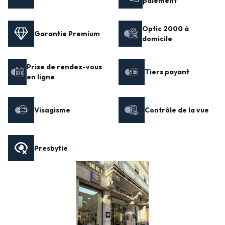
paiement
Optic 2000 à
Garantie Premium
domicile
Prise de rendez-vous
Tiers payant
en ligne
Visagisme
Contrôle de la vue
Presbytie