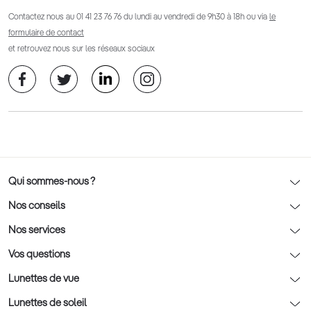
Contactez nous au
01 41 23 76 76
du lundi au vendredi de 9h30 à 18h ou via
le
formulaire de contact
et retrouvez nous sur les réseaux sociaux
Qui sommes-nous ?
Notre charte déontologique
Nos conseils
AFNOR Certification
Nos conseils lunettes
Nos services
Rendez-vous prévision
Nos conseils lentilles
Optic 2000 à domicile
Vos questions
Nos conseils enfants
Le contrôle de la vue chez votre opticien
Lunettes de vue
Nos conseils santé visuelle
L'entretien de votre équipement
Lunettes de vue
Lunettes de soleil