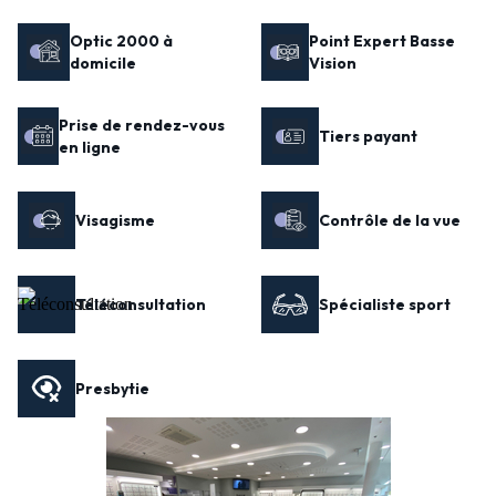
Optic 2000 à
Point Expert Basse
domicile
Vision
Prise de rendez-vous
Tiers payant
en ligne
Visagisme
Contrôle de la vue
Téléconsultation
Spécialiste sport
Presbytie