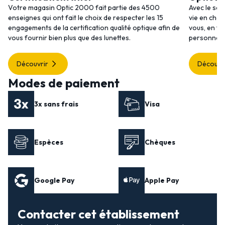
Votre magasin Optic 2000 fait partie des 4500
Avec le ser
enseignes qui ont fait le choix de respecter les 15
vie en choi
engagements de la certification qualité optique afin de
vous, en to
vous fournir bien plus que des lunettes.
personnalis
Découvrir
Découvr
Modes de paiement
3x sans frais
Visa
Espèces
Chèques
Google Pay
Apple Pay
Contacter cet établissement