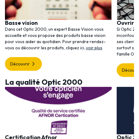
Basse vision
Ouvrir 
Dans cet Optic 2000, un expert Basse Vision vous
Si Optic 20
accueille et vous propose des produits basse vision
incontourna
pour vous aider au quotidien. Pour prendre rendez-
ses clients
vous ou découvrir les produits, cliquez
ici
..
voir plus
surtout ses
famille Opt
Découvrir
Découvr
La qualité Optic 2000
Certification Afnor
Optic 2