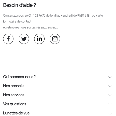
Besoin d’aide ?
Contactez nous au
01 41 23 76 76
du lundi au vendredi de 9h30 à 18h ou via
le
formulaire de contact
et retrouvez nous sur les réseaux sociaux
Qui sommes-nous ?
Notre charte déontologique
Nos conseils
AFNOR Certification
Nos conseils lunettes
Nos services
Rendez-vous prévision
Nos conseils lentilles
Optic 2000 à domicile
Vos questions
Nos conseils enfants
Le contrôle de la vue chez votre opticien
Lunettes de vue