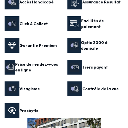
Accès Handicapé
Assurance Résultat
Facilités de
Click & Collect
paiement
Optic 2000 à
Garantie Premium
domicile
Prise de rendez-vous
Tiers payant
en ligne
Visagisme
Contrôle de la vue
Presbytie