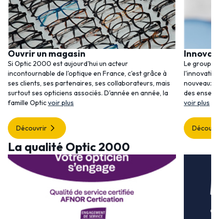
Ouvrir un magasin
Innovat
Si Optic 2000 est aujourd'hui un acteur
Le groupem
incontournable de l'optique en France, c'est grâce à
l'innovatio
ses clients, ses partenaires, ses collaborateurs, mais
nouveaux se
surtout ses opticiens associés. D'année en année, la
des enseig
famille Optic
voir plus
voir plus
Découvrir
Découvr
La qualité Optic 2000