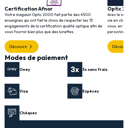
Certification Afnor
Optic 2
Votre magasin Optic 2000 fait partie des 4500
Avec le ser
enseignes qui ont fait le choix de respecter les 15
vie en choi
engagements de la certification qualité optique afin de
vous, en to
vous fournir bien plus que des lunettes.
personnalis
Découvrir
Découvr
Modes de paiement
Oney
3x sans frais
Visa
Espèces
Chèques