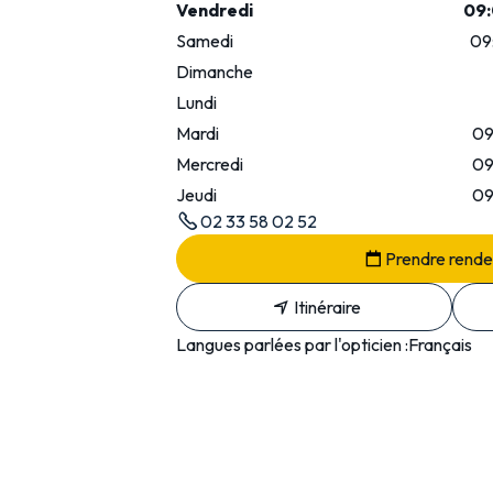
Vendredi
09:
Samedi
09
Dimanche
Lundi
Mardi
09
Mercredi
09
Jeudi
09
02 33 58 02 52
Prendre rend
Itinéraire
Langues parlées par l'opticien :
Français