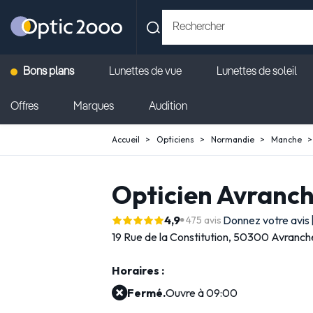
Bons plans
Lunettes de vue
Lunettes de soleil
Offres
Marques
Audition
Accueil
Opticiens
Normandie
Manche
Opticien Avranch
4,9
Donnez votre avis
475 avis
19 Rue de la Constitution,
50300 Avranch
Horaires :
Fermé.
Ouvre à 09:00