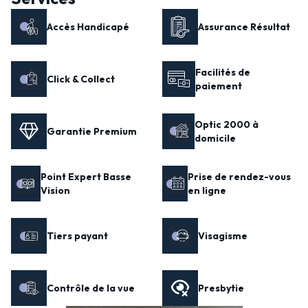
Accès Handicapé
Assurance Résultat
Facilités de
Click & Collect
paiement
Optic 2000 à
Garantie Premium
domicile
Point Expert Basse
Prise de rendez-vous
Vision
en ligne
Tiers payant
Visagisme
Contrôle de la vue
Presbytie