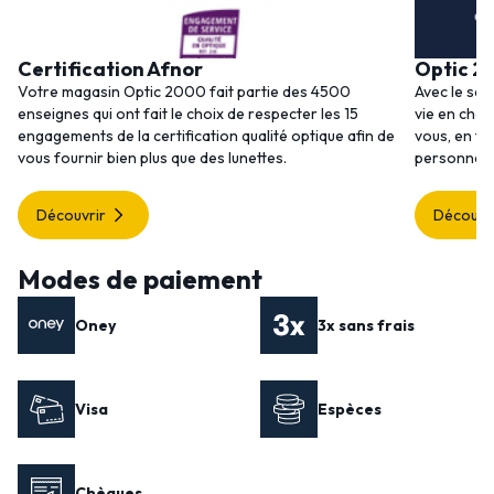
Certification Afnor
Optic 2
Votre magasin Optic 2000 fait partie des 4500
Avec le ser
enseignes qui ont fait le choix de respecter les 15
vie en choi
engagements de la certification qualité optique afin de
vous, en to
vous fournir bien plus que des lunettes.
personnalis
Découvrir
Découvr
Modes de paiement
Oney
3x sans frais
Visa
Espèces
Chèques