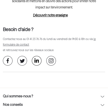
solidaires et mettons en œuvre des actions pour limiter notre
impact sur l’environnement.
Découvrir notre enseigne
Besoin d’aide ?
Contactez nous au
01 41 23 76 76
du lundi au vendredi de 9h30 à 18h ou via
le
formulaire de contact
et retrouvez nous sur les réseaux sociaux
Qui sommes-nous ?
Notre charte déontologique
Nos conseils