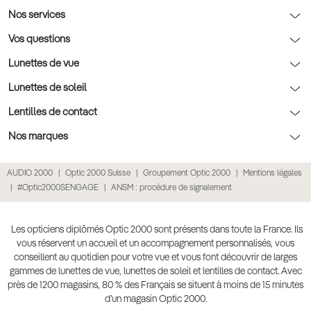
AFNOR Certification
Nos conseils lunettes
Nos services
Rendez-vous prévision
Nos conseils lentilles
Optic 2000 à domicile
Vos questions
Nos conseils enfants
Le contrôle de la vue chez votre opticien
Lunettes de vue
Nos conseils santé visuelle
L'entretien de votre équipement
Lunettes de vue
Lunettes de soleil
Tout savoir sur nos verres
La prise de rendez-vous en ligne
Politique cookies
Lunettes de vue homme
Lunettes de soleil
Lentilles de contact
Meilleur Réseau Opticiens 2022
Point expert basse vision
Conditions des offres
Lunettes de vue femme
Lunettes de soleil homme
Lentilles de contact
Nos marques
Les Garanties Assurance Résultat
Conditions générales de vente
Lunettes de vue enfant
Lunettes de soleil femme
Lentilles correctrices
Lunettes Ray-Ban
AUDIO 2000
Optic 2000 Suisse
Groupement Optic 2000
Mentions légales
Click & collect : Livraison gratuite en magasin
Politique de confidentialité des données
Lunettes de vue Ray-Ban
Lunettes de soleil enfant
Lentilles de couleur
Lunettes Prada
#Optic2000SENGAGE
ANSM : procédure de signalement
E-réservation : essayez gratuitement vos lunettes de vue
Retours et remboursements
Lunettes de vue Gucci
Lunettes de soleil Ray-Ban
Lentille de nuit
Lunettes Gucci
Accessibilité
Lunettes de vue Chloé
Lunettes de soleil Prada
Lentilles journalières
Lunettes Guess
Les opticiens diplômés Optic 2000 sont présents dans toute la France. Ils
vous réservent un accueil et un accompagnement personnalisés, vous
Lunettes de vue Burberry
Lunettes de soleil Gucci
Lentilles mensuelles ou bimensuelles
Lunettes Chloé
conseillent au quotidien pour votre vue et vous font découvrir de larges
Soldes Ete 2025
gammes de lunettes de vue, lunettes de soleil et lentilles de contact. Avec
Produit lentilles
Lunettes Versace
près de 1200 magasins, 80 % des Français se situent à moins de 15 minutes
Toutes nos marques
d’un magasin Optic 2000.