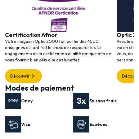
Certification Afnor
Optic 2
Votre magasin Optic 2000 fait partie des 4500
Avec le ser
enseignes qui ont fait le choix de respecter les 15
vie en choi
engagements de la certification qualité optique afin de
vous, en to
vous fournir bien plus que des lunettes.
personnalis
Découvrir
Découvr
Modes de paiement
Oney
3x sans frais
Visa
Espèces