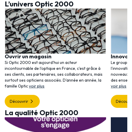
L’univers Optic 2000
Ouvrir un magasin
Innovat
Si Optic 2000 est aujourd'hui un acteur
Le groupem
incontournable de l'optique en France, c'est grâce à
l'innovatio
ses clients, ses partenaires, ses collaborateurs, mais
nouveaux se
surtout ses opticiens associés. D'année en année, la
des enseig
famille Optic
voir plus
voir plus
Découvrir
Découvr
La qualité Optic 2000