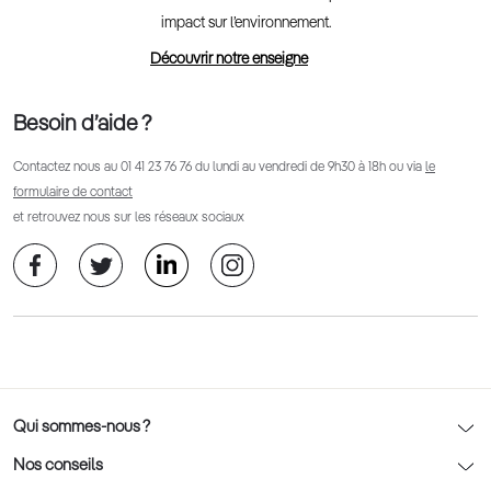
impact sur l’environnement.
Découvrir notre enseigne
Besoin d’aide ?
Contactez nous au
01 41 23 76 76
du lundi au vendredi de 9h30 à 18h ou via
le
formulaire de contact
et retrouvez nous sur les réseaux sociaux
Qui sommes-nous ?
Notre charte déontologique
Nos conseils