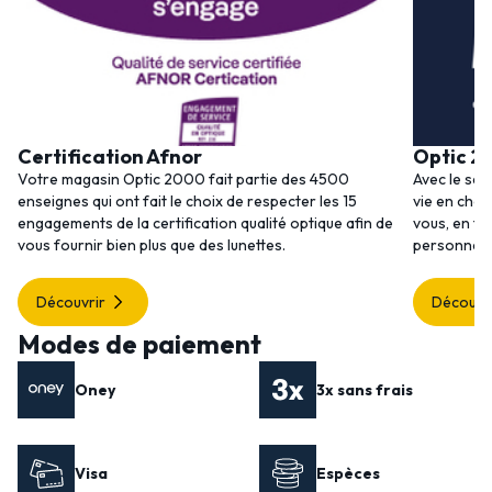
Certification Afnor
Optic 2
Votre magasin Optic 2000 fait partie des 4500
Avec le ser
enseignes qui ont fait le choix de respecter les 15
vie en choi
engagements de la certification qualité optique afin de
vous, en to
vous fournir bien plus que des lunettes.
personnalis
Découvrir
Découvr
Modes de paiement
Oney
3x sans frais
Visa
Espèces