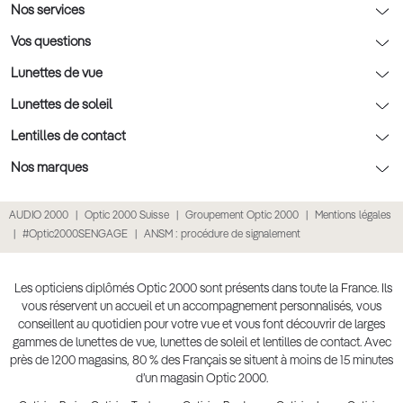
AFNOR Certification
Nos conseils lunettes
Nos services
Rendez-vous prévision
Nos conseils lentilles
Optic 2000 à domicile
Vos questions
Nos conseils enfants
Le contrôle de la vue chez votre opticien
Lunettes de vue
Nos conseils santé visuelle
L'entretien de votre équipement
Lunettes de vue
Lunettes de soleil
Tout savoir sur nos verres
La prise de rendez-vous en ligne
Politique cookies
Lunettes de vue homme
Lunettes de soleil
Lentilles de contact
Meilleur Réseau Opticiens 2022
Point expert basse vision
Conditions des offres
Lunettes de vue femme
Lunettes de soleil homme
Lentilles de contact
Nos marques
Les Garanties Assurance Résultat
Conditions générales de vente
Lunettes de vue enfant
Lunettes de soleil femme
Lentilles correctrices
Lunettes Ray-Ban
AUDIO 2000
Optic 2000 Suisse
Groupement Optic 2000
Mentions légales
Click & collect : Livraison gratuite en magasin
Politique de confidentialité des données
Lunettes de vue Ray-Ban
Lunettes de soleil enfant
Lentilles de couleur
Lunettes Prada
#Optic2000SENGAGE
ANSM : procédure de signalement
E-réservation : essayez gratuitement vos lunettes de vue
Retours et remboursements
Lunettes de vue Gucci
Lunettes de soleil Ray-Ban
Lentille de nuit
Lunettes Gucci
Accessibilité
Lunettes de vue Chloé
Lunettes de soleil Prada
Lentilles journalières
Lunettes Guess
Les opticiens diplômés Optic 2000 sont présents dans toute la France. Ils
vous réservent un accueil et un accompagnement personnalisés, vous
Lunettes de vue Burberry
Lunettes de soleil Gucci
Lentilles mensuelles ou bimensuelles
Lunettes Chloé
conseillent au quotidien pour votre vue et vous font découvrir de larges
Soldes Ete 2025
gammes de lunettes de vue, lunettes de soleil et lentilles de contact. Avec
Produit lentilles
Lunettes Versace
près de 1200 magasins, 80 % des Français se situent à moins de 15 minutes
Toutes nos marques
d’un magasin Optic 2000.