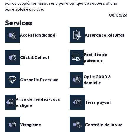
paires supplémentaires : une paire optique de secours et une
paire solaire à la vue.
08/06/26
Services
Accès Handicapé
Assurance Résultat
Facilités de
Click & Collect
paiement
Optic 2000 à
Garantie Premium
domicile
Prise de rendez-vous
Tiers payant
en ligne
Visagisme
Contrôle de la vue