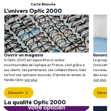
Carte Blanche
L’univers Optic 2000
Ouvrir un magasin
Innovat
Si Optic 2000 est aujourd'hui un acteur
Le groupem
incontournable de l'optique en France, c'est grâce à
l'innovatio
ses clients, ses partenaires, ses collaborateurs, mais
nouveaux se
surtout ses opticiens associés. D'année en année, la
des enseig
famille Optic
voir plus
voir plus
Découvrir
Découvr
La qualité Optic 2000