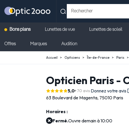
Bons plans
Lunettes de vue
Lunettes de soleil
Offres
Marques
Audition
Accueil
Opticiens
Île-de-France
Paris
Opticien Paris -
5,0
Donnez votre avis
70 avis
63 Boulevard de Magenta,
75010 Paris
Horaires :
Fermé.
Ouvre demain à 10:00