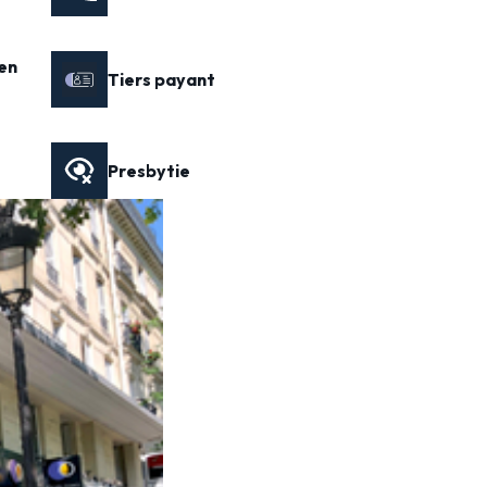
en
Tiers payant
Presbytie