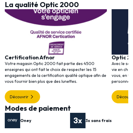
La qualité Optic 2000
Certification Afnor
Optic 2
Votre magasin Optic 2000 fait partie des 4500
Avec le ser
enseignes qui ont fait le choix de respecter les 15
vie en choi
engagements de la certification qualité optique afin de
vous, en to
vous fournir bien plus que des lunettes.
personnalis
Découvrir
Découvr
Modes de paiement
Oney
3x sans frais