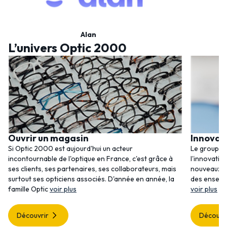
Alan
L’univers Optic 2000
Ouvrir un magasin
Innovat
Si Optic 2000 est aujourd'hui un acteur
Le groupem
incontournable de l'optique en France, c'est grâce à
l'innovatio
ses clients, ses partenaires, ses collaborateurs, mais
nouveaux se
surtout ses opticiens associés. D'année en année, la
des enseig
famille Optic
voir plus
voir plus
Découvrir
Découvr