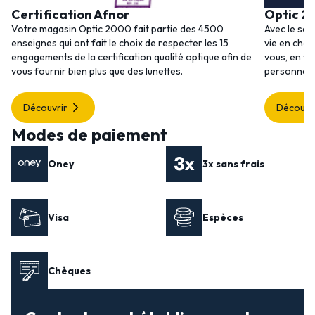
Certification Afnor
Optic 2
Votre magasin Optic 2000 fait partie des 4500
Avec le ser
enseignes qui ont fait le choix de respecter les 15
vie en choi
engagements de la certification qualité optique afin de
vous, en to
vous fournir bien plus que des lunettes.
personnalis
Découvrir
Découvr
Modes de paiement
Oney
3x sans frais
Visa
Espèces
Chèques