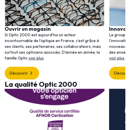
Ouvrir un magasin
Innovat
Si Optic 2000 est aujourd'hui un acteur
Le groupem
incontournable de l'optique en France, c'est grâce à
l'innovatio
ses clients, ses partenaires, ses collaborateurs, mais
nouveaux se
surtout ses opticiens associés. D'année en année, la
des enseig
famille Optic
voir plus
voir plus
Découvrir
Découvr
La qualité Optic 2000