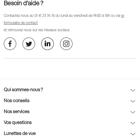
Besoin d’aide ?
Contactez nous au
01 41 23 76 76
du lundi au vendredi de 9h30 à 18h ou via
le
formulaire de contact
et retrouvez nous sur les réseaux sociaux
Qui sommes-nous ?
Notre charte déontologique
Nos conseils
AFNOR Certification
Nos conseils lunettes
Nos services
Rendez-vous prévision
Nos conseils lentilles
Optic 2000 à domicile
Vos questions
Nos conseils enfants
Le contrôle de la vue chez votre opticien
Lunettes de vue